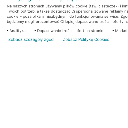
Na naszych stronach używamy plików cookie (tzw. ciasteczek) i in
Twoich potrzeb, a także dostarczać Ci spersonalizowane reklamy n
WEŹ KREDYT
NOTA PRAWNA
cookie – poza plikami niezbędnymi do funkcjonowania serwisu. Zg
będziemy mogli prezentować Ci lepiej dopasowane treści i oferty na 
Analityka
Dopasowanie treści i ofert na stronie
Market
Zobacz szczegóły zgód
Zobacz Politykę Cookies