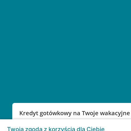
Kredyt gotówkowy na Twoje wakacyjne
Weź kredyt na to co ważne. Twoje marzenia nie mu
Twoja zgoda z korzyścią dla Ciebie
RRSO: 9,6%