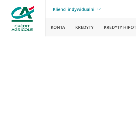
Klienci indywidualni
KONTA
KREDYTY
KREDYTY HIPO