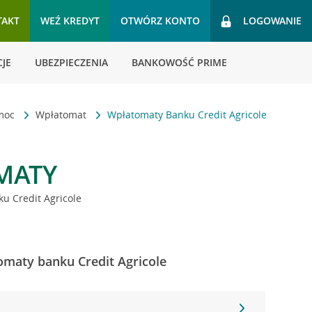
TAKT
WEŹ KREDYT
OTWÓRZ KONTO
LOGOWANIE
JE
UBEZPIECZENIA
BANKOWOŚĆ PRIME
omoc
Wpłatomat
Wpłatomaty Banku Credit Agricole
MATY
u Credit Agricole
omaty banku Credit Agricole
1