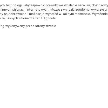
nych technologii, aby zapewnić prawidłowe działanie serwisu, dostoso
a innych stronach internetowych. Możesz wyrazić zgodę na wykorzystywa
ody są dobrowolne i możesz je wycofać w każdym momencie. Wyrażenie
tej i innych stronach Credit Agricole.
ing wykonywany przez strony trzecie
PYTANIA I ODPOWIEDZI