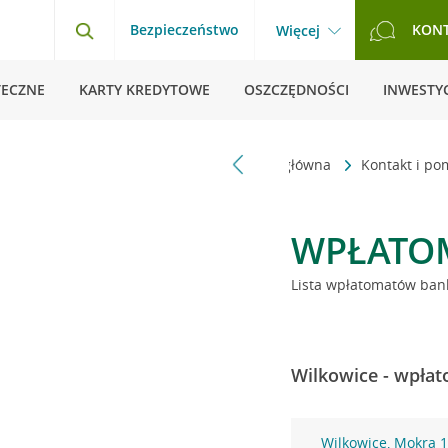
Bezpieczeństwo
KON
Więcej
TECZNE
KARTY KREDYTOWE
OSZCZĘDNOŚCI
INWESTYC
Strona główna
Kontakt i p
WPŁATO
Lista wpłatomatów bank
Wilkowice - wpłat
Wilkowice, Mokra 