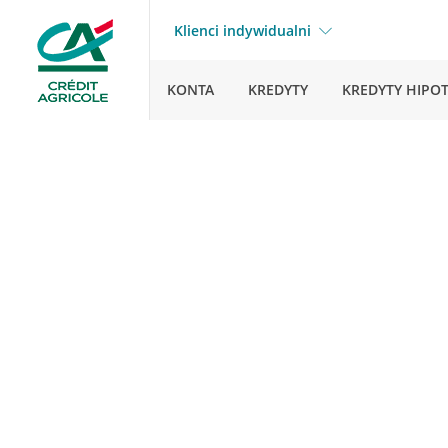
Klienci indywidualni
KONTA
KREDYTY
KREDYTY HIPO