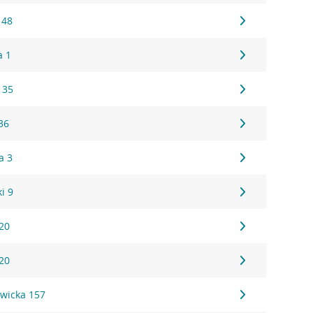
 48
a 1
 35
36
a 3
i 9
20
20
wicka 157