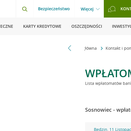
Bezpieczeństwo
KON
Więcej
TECZNE
KARTY KREDYTOWE
OSZCZĘDNOŚCI
INWESTYC
Strona główna
Kontakt i p
WPŁATO
Lista wpłatomatów bank
Sosnowiec - wpłat
Będzin, 11 Listopa