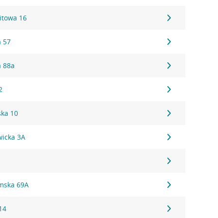
itowa 16
 57
a 88a
2
ka 10
wicka 3A
łmska 69A
14