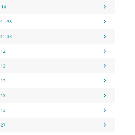
 14
ści 38
ści 38
 12
 12
 12
 13
 13
 27