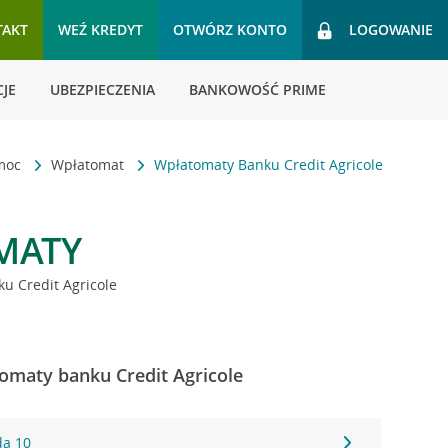
TAKT
WEŹ KREDYT
OTWÓRZ KONTO
LOGOWANIE
JE
UBEZPIECZENIA
BANKOWOŚĆ PRIME
omoc
Wpłatomat
Wpłatomaty Banku Credit Agricole
MATY
u Credit Agricole
omaty banku Credit Agricole
da 10