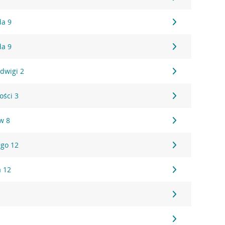
da 9
da 9
adwigi 2
ości 3
w 8
ego 12
a 12