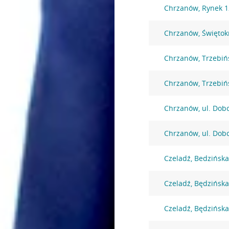
Chrzanów, Rynek 1
Chrzanów, Świętok
Chrzanów, Trzebiń
Chrzanów, Trzebiń
Chrzanów, ul. Dob
Chrzanów, ul. Dob
Czeladź, Bedzińska
Czeladź, Będzińska
Czeladź, Będzińska