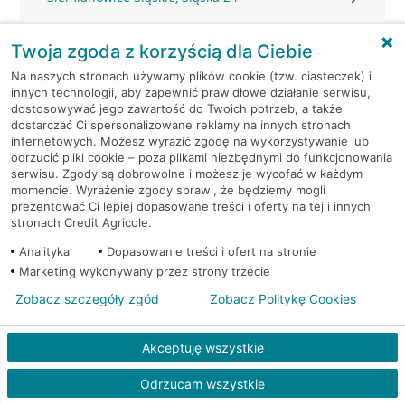
Siemianowice Śląskie, Wyzwolenia 13
Twoja zgoda z korzyścią dla Ciebie
Na naszych stronach używamy plików cookie (tzw. ciasteczek) i
Sosnowiec, 3 Maja 20
innych technologii, aby zapewnić prawidłowe działanie serwisu,
dostosowywać jego zawartość do Twoich potrzeb, a także
dostarczać Ci spersonalizowane reklamy na innych stronach
Sosnowiec, Baczyńskiego 25D
internetowych. Możesz wyrazić zgodę na wykorzystywanie lub
odrzucić pliki cookie – poza plikami niezbędnymi do funkcjonowania
Sosnowiec, Bohaterów Monte Cassino 48A
serwisu. Zgody są dobrowolne i możesz je wycofać w każdym
momencie. Wyrażenie zgody sprawi, że będziemy mogli
prezentować Ci lepiej dopasowane treści i oferty na tej i innych
Sosnowiec, Braci Mieroszewskich 2
stronach Credit Agricole.
Analityka
Dopasowanie treści i ofert na stronie
Sosnowiec, Braci Mieroszewskich 2
Marketing wykonywany przez strony trzecie
Zobacz szczegóły zgód
Zobacz Politykę Cookies
Sosnowiec, Braci Mieroszewskich 51
Akceptuję wszystkie
Sosnowiec, Długosza 80
Odrzucam wszystkie
Sosnowiec, Gen. Stefana Grota-Roweckiego 40