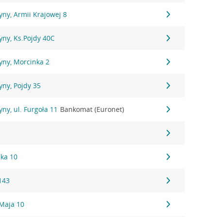
ny, Armii Krajowej 8
yny, Ks.Pojdy 40C
yny, Morcinka 2
ny, Pojdy 35
ny, ul. Furgoła 11
Bankomat (Euronet)
ska 10
143
 Maja 10