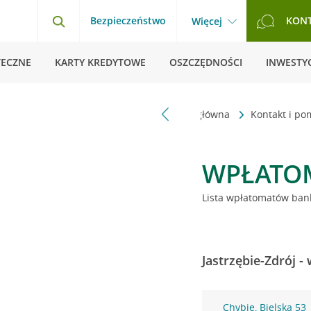
Bezpieczeństwo
KON
Więcej
TECZNE
KARTY KREDYTOWE
OSZCZĘDNOŚCI
INWESTYC
Strona główna
Kontakt i p
WPŁATO
Lista wpłatomatów bank
Jastrzębie-Zdrój -
Chybie, Bielska 53