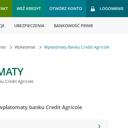
TAKT
WEŹ KREDYT
OTWÓRZ KONTO
LOGOWANIE
JE
UBEZPIECZENIA
BANKOWOŚĆ PRIME
omoc
Wpłatomat
Wpłatomaty Banku Credit Agricole
MATY
u Credit Agricole
 wpłatomaty banku Credit Agricole