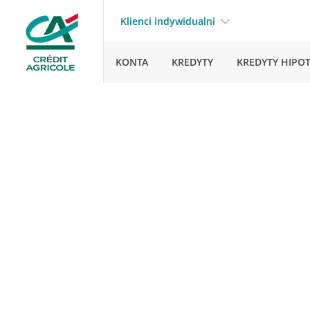
Klienci indywidualni
KONTA
KREDYTY
KREDYTY HIPO