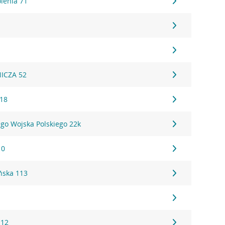
lenia 71
ICZA 52
 18
go Wojska Polskiego 22k
10
ńska 113
 12