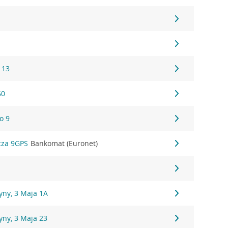
 13
60
o 9
cza 9GPS
Bankomat (Euronet)
yny, 3 Maja 1A
yny, 3 Maja 23