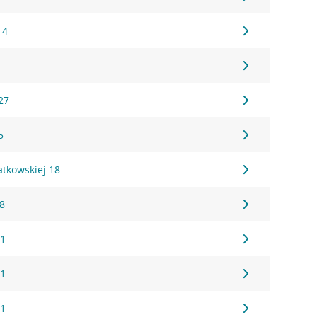
 4
27
5
atkowskiej 18
28
 1
 1
 1