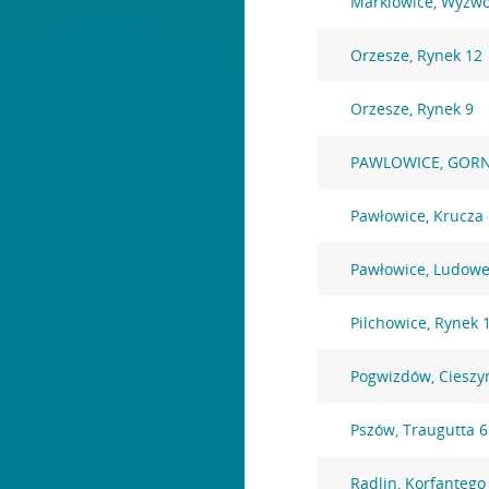
Marklowice, Wyzwo
Orzesze, Rynek 12
Orzesze, Rynek 9
PAWLOWICE, GORN
Pawłowice, Krucza
Pawłowice, Ludowe
Pilchowice, Rynek 
Pogwizdów, Cieszy
Pszów, Traugutta 6
Radlin, Korfantego