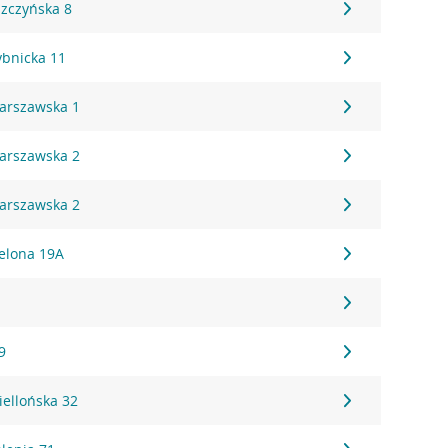
szczyńska 8
ybnicka 11
Warszawska 1
Warszawska 2
Warszawska 2
ielona 19A
2
9
iellońska 32