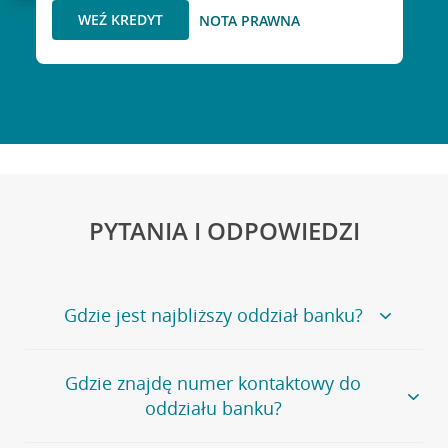
WEŹ KREDYT
NOTA PRAWNA
PYTANIA I ODPOWIEDZI
Gdzie jest najbliższy oddział banku?
Jeśli szukasz oddziału naszego banku, zapraszamy na
Gdzie znajdę numer kontaktowy do
stronę
Placówki i bankomaty
, na której znajduje się
oddziału banku?
wygodna wyszukiwarka.
Alternatywnie, możesz skorzystać z pełnej
listy naszych