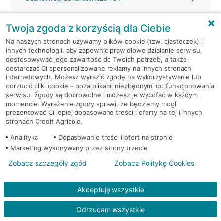
Sosnowiec, Małachowskiego 7
Twoja zgoda z korzyścią dla Ciebie
Na naszych stronach używamy plików cookie (tzw. ciasteczek) i
Sosnowiec, Modrzejowska 14
innych technologii, aby zapewnić prawidłowe działanie serwisu,
dostosowywać jego zawartość do Twoich potrzeb, a także
dostarczać Ci spersonalizowane reklamy na innych stronach
Sosnowiec, Narutowicza 56
internetowych. Możesz wyrazić zgodę na wykorzystywanie lub
odrzucić pliki cookie – poza plikami niezbędnymi do funkcjonowania
Sosnowiec, Podjazdowa 8
serwisu. Zgody są dobrowolne i możesz je wycofać w każdym
momencie. Wyrażenie zgody sprawi, że będziemy mogli
prezentować Ci lepiej dopasowane treści i oferty na tej i innych
Sosnowiec, Prusa 62
stronach Credit Agricole.
Analityka
Dopasowanie treści i ofert na stronie
Sosnowiec, Sienkiewicza 2
Marketing wykonywany przez strony trzecie
Zobacz szczegóły zgód
Zobacz Politykę Cookies
Sosnowiec, Sienkiewicza 3
Akceptuję wszystkie
Sosnowiec, Sienkiewicza 3
Odrzucam wszystkie
Sosnowiec, Sienkiewicza 3