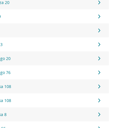
za 20
9
23
go 20
go 76
ka 108
ka 108
ka 8