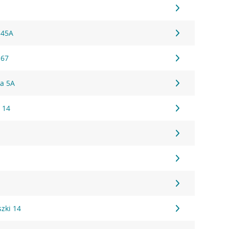
 45A
 67
ka 5A
 14
szki 14