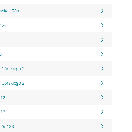
ńska 178a
 126
0
 Górskiego 2
 Górskiego 2
112
112
126-128