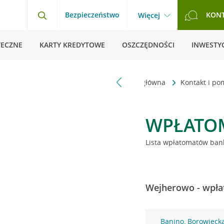
Bezpieczeństwo
KON
Więcej
TECZNE
KARTY KREDYTOWE
OSZCZĘDNOŚCI
INWESTYC
Strona główna
Kontakt i p
WPŁATO
Lista wpłatomatów bank
Wejherowo - wpła
Banino, Borowieck