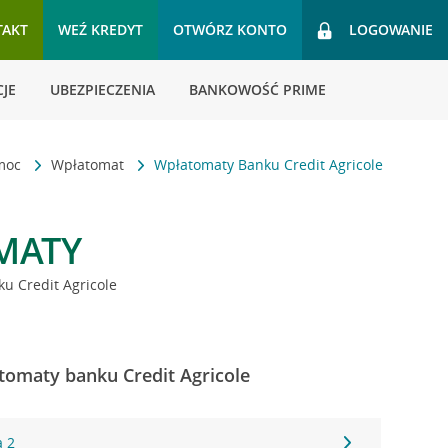
TAKT
WEŹ KREDYT
OTWÓRZ KONTO
LOGOWANIE
JE
UBEZPIECZENIA
BANKOWOŚĆ PRIME
omoc
Wpłatomat
Wpłatomaty Banku Credit Agricole
MATY
u Credit Agricole
tomaty banku Credit Agricole
a 2