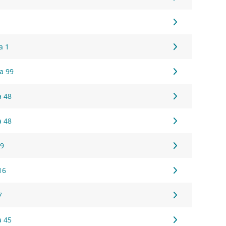
a 1
a 99
a 48
a 48
79
16
7
a 45