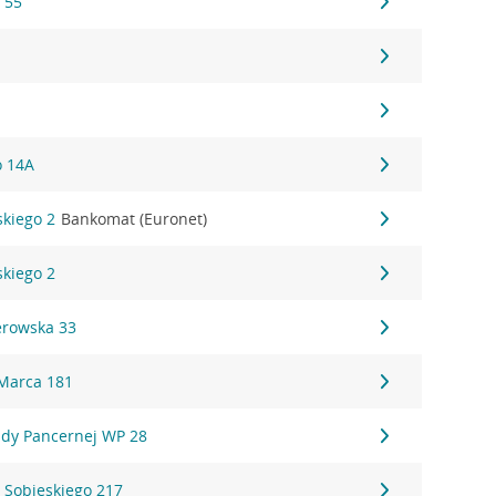
 55
o 14A
skiego 2
Bankomat (Euronet)
skiego 2
erowska 33
Marca 181
ady Pancernej WP 28
I Sobieskiego 217