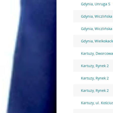
Gdynia, Unruga 5
Gdynia, Wiczlińska
Gdynia, Wiczlińska
Gdynia, Wielkokac
Kartuzy, Dworcowa
Kartuzy, Rynek 2
Kartuzy, Rynek 2
Kartuzy, Rynek 2
Kartuzy, ul. Kościu