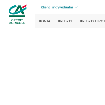
Klienci indywidualni
KONTA
KREDYTY
KREDYTY HIPO