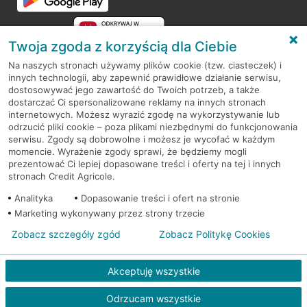
Twoja zgoda z korzyścią dla Ciebie
Na naszych stronach używamy plików cookie (tzw. ciasteczek) i
innych technologii, aby zapewnić prawidłowe działanie serwisu,
RODO
dostosowywać jego zawartość do Twoich potrzeb, a także
dostarczać Ci spersonalizowane reklamy na innych stronach
Regulamin serwisu
internetowych. Możesz wyrazić zgodę na wykorzystywanie lub
odrzucić pliki cookie – poza plikami niezbędnymi do funkcjonowania
Mapa serwisu
serwisu. Zgody są dobrowolne i możesz je wycofać w każdym
momencie. Wyrażenie zgody sprawi, że będziemy mogli
Polityka
Cookies
prezentować Ci lepiej dopasowane treści i oferty na tej i innych
stronach Credit Agricole.
Polityka prywatności
Analityka
Dopasowanie treści i ofert na stronie
Marketing wykonywany przez strony trzecie
Zobacz szczegóły zgód
Zobacz Politykę Cookies
© 2026 Credit Agricole Bank Polska S.A. Wszelkie prawa zastrzeżone
Akceptuję wszystkie
Odrzucam wszystkie