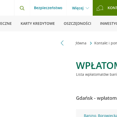
Bezpieczeństwo
KON
Więcej
TECZNE
KARTY KREDYTOWE
OSZCZĘDNOŚCI
INWESTYC
Strona główna
Kontakt i p
WPŁATO
Lista wpłatomatów bank
Gdańsk - wpłatoma
Banino, Borowieck