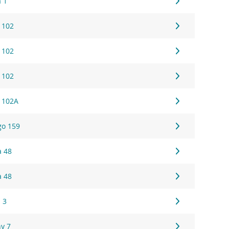
a 1
 102
 102
 102
 102A
go 159
a 48
a 48
 3
ny 7