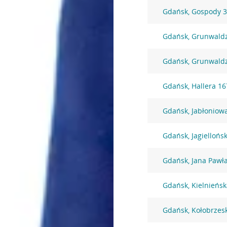
Gdańsk, Gospody 
Gdańsk, Grunwald
Gdańsk, Grunwald
Gdańsk, Hallera 16
Gdańsk, Jabłoniow
Gdańsk, Jagiellońs
Gdańsk, Jana Pawła
Gdańsk, Kielnieńsk
Gdańsk, Kołobrzes