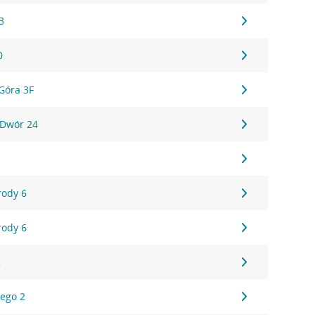
3
0
Góra 3F
 Dwór 24
rody 6
rody 6
2
iego 2