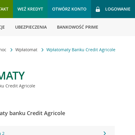
TAKT
WEŹ KREDYT
OTWÓRZ KONTO
LOGOWANIE
JE
UBEZPIECZENIA
BANKOWOŚĆ PRIME
omoc
Wpłatomat
Wpłatomaty Banku Credit Agricole
MATY
u Credit Agricole
ty banku Credit Agricole
a 2