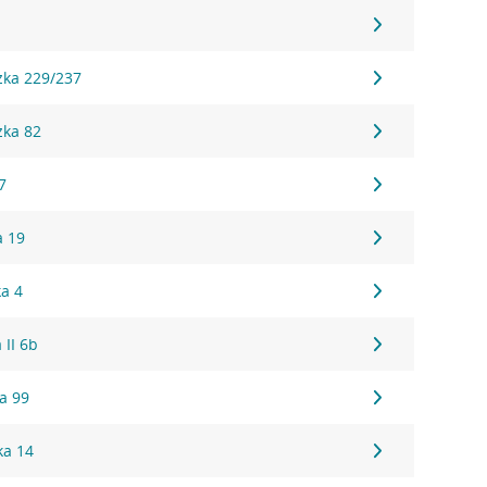
3
zka 229/237
zka 82
7
a 19
ka 4
 II 6b
a 99
ka 14