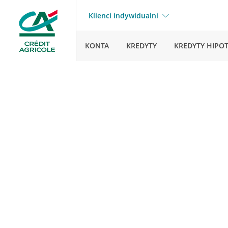
Klienci indywidualni
KONTA
KREDYTY
KREDYTY HIPO