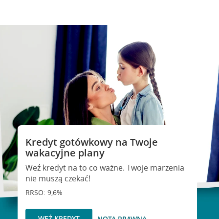
Kredyt gotówkowy na Twoje
wakacyjne plany
Weź kredyt na to co ważne. Twoje marzenia
nie muszą czekać!
RRSO: 9,6%
WEŹ KREDYT
NOTA PRAWNA