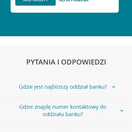
PYTANIA I ODPOWIEDZI
Gdzie jest najbliższy oddział banku?
Jeśli szukasz oddziału naszego banku, zapraszamy na
Gdzie znajdę numer kontaktowy do
stronę
Placówki i bankomaty
, na której znajduje się
oddziału banku?
wygodna wyszukiwarka.
Alternatywnie, możesz skorzystać z pełnej
listy naszych
oddziałów
.
Bank Credit Agricole nie udostępnia ogólnego numeru