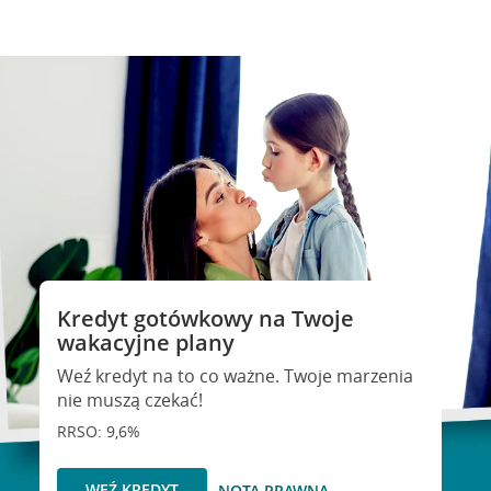
Kredyt gotówkowy na Twoje
wakacyjne plany
Weź kredyt na to co ważne. Twoje marzenia
nie muszą czekać!
RRSO: 9,6%
WEŹ KREDYT
NOTA PRAWNA