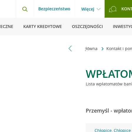
Bezpieczeństwo
KON
Więcej
TECZNE
KARTY KREDYTOWE
OSZCZĘDNOŚCI
INWESTYC
Strona główna
Kontakt i p
WPŁATO
Lista wpłatomatów bank
Przemyśl - wpłato
Chłopice, Chłopice