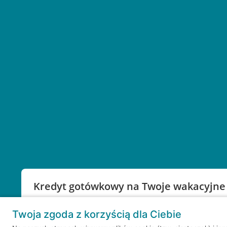
Kredyt gotówkowy na Twoje wakacyjne
Weź kredyt na to co ważne. Twoje marzenia nie mu
Twoja zgoda z korzyścią dla Ciebie
RRSO: 9,6%