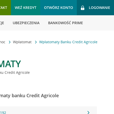
TAKT
WEŹ KREDYT
OTWÓRZ KONTO
LOGOWANIE
JE
UBEZPIECZENIA
BANKOWOŚĆ PRIME
omoc
Wpłatomat
Wpłatomaty Banku Credit Agricole
MATY
u Credit Agricole
maty banku Credit Agricole
 192