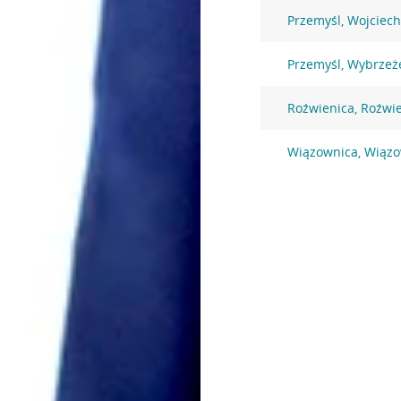
Przemyśl, Wojciec
Przemyśl, Wybrzeże
Roźwienica, Roźwi
Wiązownica, Wiązo