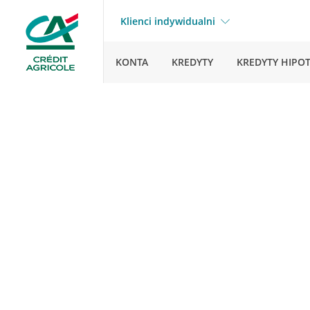
Klienci indywidualni
KONTA
KREDYTY
KREDYTY HIPO