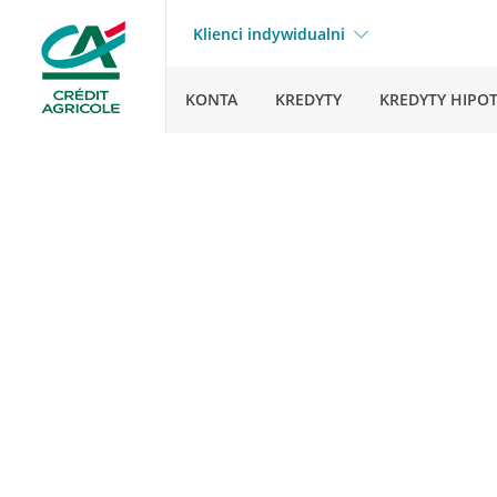
Klienci indywidualni
KONTA
KREDYTY
KREDYTY HIPO