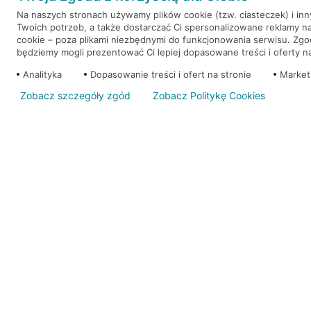
Na naszych stronach używamy plików cookie (tzw. ciasteczek) i in
Twoich potrzeb, a także dostarczać Ci spersonalizowane reklamy n
WEŹ KREDYT
NOTA PRAWNA
cookie – poza plikami niezbędnymi do funkcjonowania serwisu. Zg
będziemy mogli prezentować Ci lepiej dopasowane treści i oferty na 
Analityka
Dopasowanie treści i ofert na stronie
Market
Zobacz szczegóły zgód
Zobacz Politykę Cookies