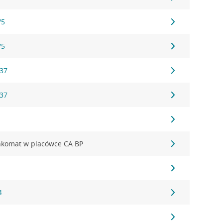
/5
/5
 37
 37
H
komat w placówce CA BP
4