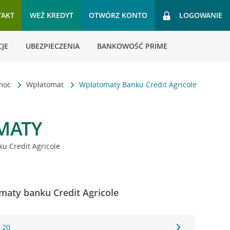
TAKT
WEŹ KREDYT
OTWÓRZ KONTO
LOGOWANIE
JE
UBEZPIECZENIA
BANKOWOŚĆ PRIME
omoc
Wpłatomat
Wpłatomaty Banku Credit Agricole
MATY
u Credit Agricole
maty banku Credit Agricole
o 20