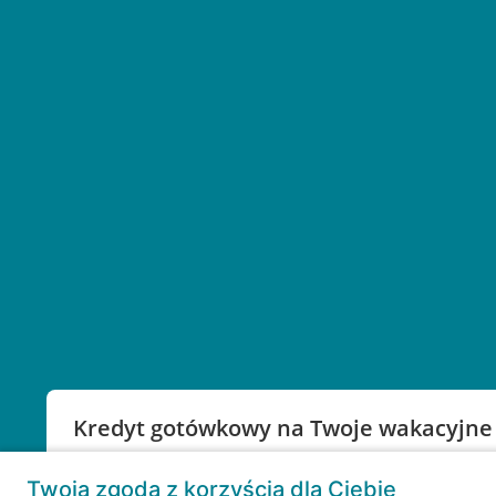
Kredyt gotówkowy na Twoje wakacyjne
Weź kredyt na to co ważne. Twoje marzenia nie mu
Twoja zgoda z korzyścią dla Ciebie
RRSO: 9,6%