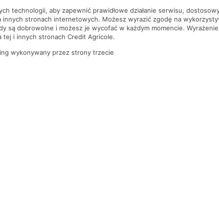
nych technologii, aby zapewnić prawidłowe działanie serwisu, dostoso
a innych stronach internetowych. Możesz wyrazić zgodę na wykorzystywa
ody są dobrowolne i możesz je wycofać w każdym momencie. Wyrażenie
tej i innych stronach Credit Agricole.
ing wykonywany przez strony trzecie
PYTANIA I ODPOWIEDZI