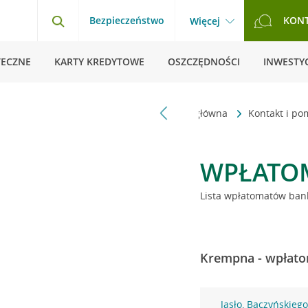
Bezpieczeństwo
KON
Więcej
TECZNE
KARTY KREDYTOWE
OSZCZĘDNOŚCI
INWESTYC
Strona główna
Kontakt i p
WPŁATO
Lista wpłatomatów bank
Krempna - wpłato
Jasło, Baczyńskieg