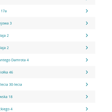
a 17a
ejowa 3
aja 2
aja 2
antego Damrota 4
iołka 46
lecia 30-lecia
owska 18
ckiego 4