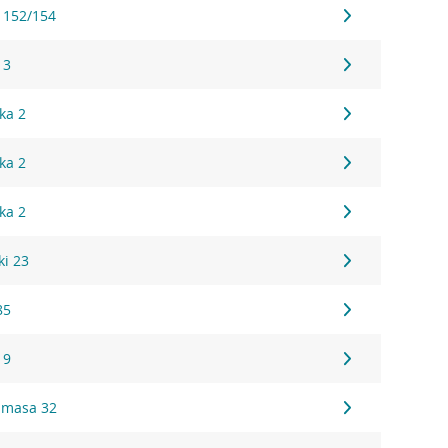
 152/154
 3
ka 2
ka 2
ka 2
ki 23
85
19
limasa 32