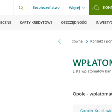
Bezpieczeństwo
KON
Więcej
TECZNE
KARTY KREDYTOWE
OSZCZĘDNOŚCI
INWESTYC
Strona główna
Kontakt i p
WPŁATO
Lista wpłatomatów bank
Opole - wpłatomat
Gogolin, Krapkowic