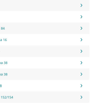
 84
ka 16
5
ka 38
ka 38
1B
 152/154