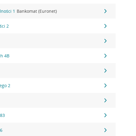
lności 1
Bankomat (Euronet)
ści 2
ch 4B
1
ego 2
1
 83
16