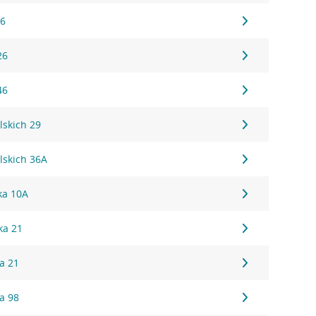
16
26
46
lskich 29
lskich 36A
ka 10A
ka 21
a 21
a 98