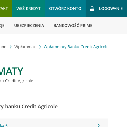
TAKT
WEŹ KREDYT
OTWÓRZ KONTO
LOGOWANIE
JE
UBEZPIECZENIA
BANKOWOŚĆ PRIME
omoc
Wpłatomat
Wpłatomaty Banku Credit Agricole
MATY
u Credit Agricole
y banku Credit Agricole
ka 6