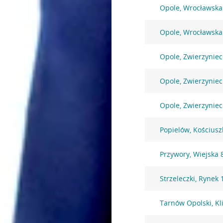
Opole, Wrocławska
Opole, Wrocławska
Opole, Zwierzyniec
Opole, Zwierzyniec
Opole, Zwierzyniec
Popielów, Kościusz
Przywory, Wiejska 
Strzeleczki, Rynek 
Tarnów Opolski, K