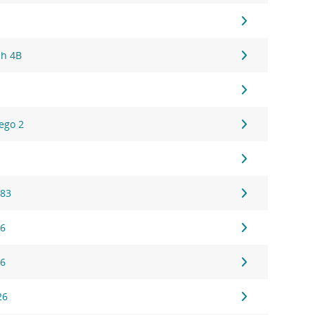
ch 4B
1
ego 2
1
 83
16
16
26