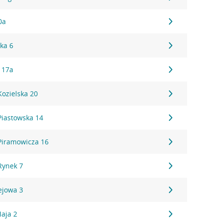
0a
ka 6
a 17a
Kozielska 20
Piastowska 14
 Piramowicza 16
Rynek 7
ejowa 3
aja 2