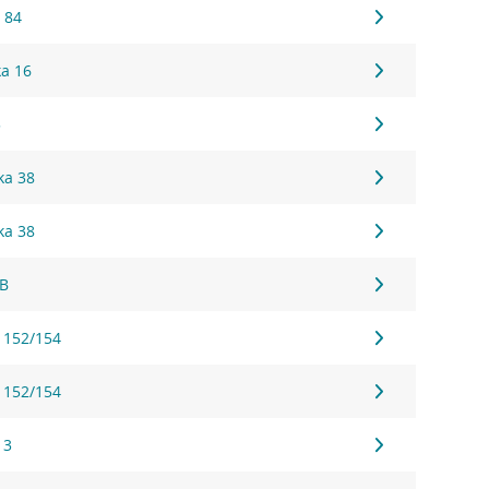
 84
ka 16
5
ka 38
ka 38
1B
 152/154
 152/154
 3