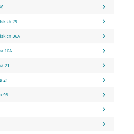
46
lskich 29
lskich 36A
ka 10A
ka 21
a 21
a 98