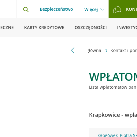
Bezpieczeństwo
KON
Więcej
TECZNE
KARTY KREDYTOWE
OSZCZĘDNOŚCI
INWESTYC
Strona główna
Kontakt i p
WPŁATO
Lista wpłatomatów bank
Krapkowice - wpła
Głogówek, Piotra S