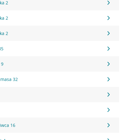
ka 2
ka 2
ka 2
85
19
limasa 32
iwca 16