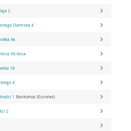
aja 2
antego Damrota 4
iołka 46
lecia 30-lecia
owska 18
ckiego 4
lności 1
Bankomat (Euronet)
ści 2