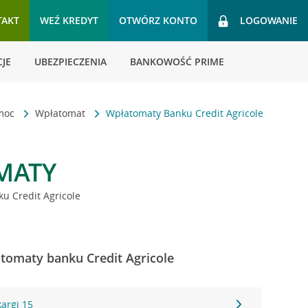
TAKT
WEŹ KREDYT
OTWÓRZ KONTO
LOGOWANIE
JE
UBEZPIECZENIA
BANKOWOŚĆ PRIME
omoc
Wpłatomat
Wpłatomaty Banku Credit Agricole
MATY
u Credit Agricole
tomaty banku Credit Agricole
kargi 15