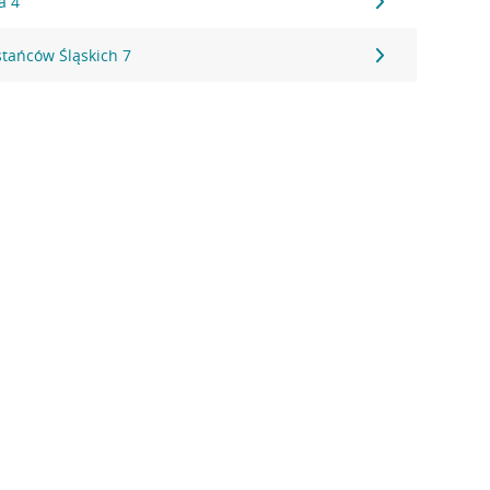
a 4
stańców Śląskich 7