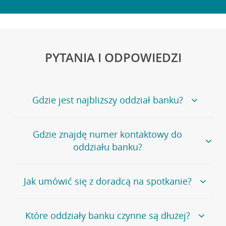
PYTANIA I ODPOWIEDZI
Gdzie jest najbliższy oddział banku?
Jeśli szukasz oddziału naszego banku, zapraszamy na
Gdzie znajdę numer kontaktowy do
stronę
Placówki i bankomaty
, na której znajduje się
oddziału banku?
wygodna wyszukiwarka.
Alternatywnie, możesz skorzystać z pełnej
listy naszych
oddziałów
.
Bank Credit Agricole nie udostępnia ogólnego numeru
Jak umówić się z doradcą na spotkanie?
telefonu do placówki bankowej.
Przejdź do pytania
Polecamy skorzystanie z możliwości wcześniejszego
Jeśli jesteś już
naszym
umówienia się z doradcą w placówce bankowej
.
Które oddziały banku czynne są dłużej?
klientem
możesz
samodzielnie
umówić się na spotkanie z