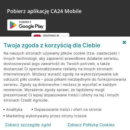
platformy Profil Firmy w Google. Dziękujemy za wszystkie
opinie.
Pobierz aplikację CA24 Mobile
Przejdź do pytania
Twoja zgoda z korzyścią dla Ciebie
Na naszych stronach używamy plików cookie (tzw. ciasteczek) i
innych technologii, aby zapewnić prawidłowe działanie serwisu,
RODO
dostosowywać jego zawartość do Twoich potrzeb, a także
dostarczać Ci spersonalizowane reklamy na innych stronach
Regulamin serwisu
internetowych. Możesz wyrazić zgodę na wykorzystywanie lub
odrzucić pliki cookie – poza plikami niezbędnymi do funkcjonowania
Mapa serwisu
serwisu. Zgody są dobrowolne i możesz je wycofać w każdym
momencie. Wyrażenie zgody sprawi, że będziemy mogli
Polityka
Cookies
prezentować Ci lepiej dopasowane treści i oferty na tej i innych
stronach Credit Agricole.
Polityka prywatności
Analityka
Dopasowanie treści i ofert na stronie
Marketing wykonywany przez strony trzecie
Zobacz szczegóły zgód
Zobacz Politykę Cookies
© 2026 Credit Agricole Bank Polska S.A. Wszelkie prawa zastrzeżone