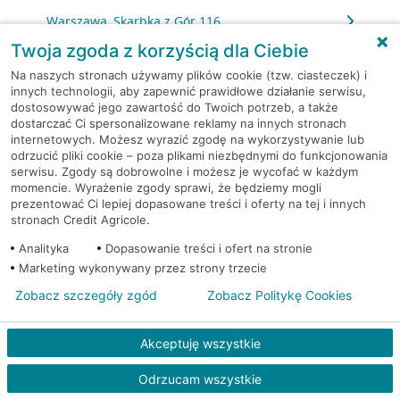
Warszawa, Skarbka z Gór 116
Twoja zgoda z korzyścią dla Ciebie
Warszawa, Słomińskiego 7
Na naszych stronach używamy plików cookie (tzw. ciasteczek) i
innych technologii, aby zapewnić prawidłowe działanie serwisu,
dostosowywać jego zawartość do Twoich potrzeb, a także
Warszawa, Sokołowska 11
dostarczać Ci spersonalizowane reklamy na innych stronach
internetowych. Możesz wyrazić zgodę na wykorzystywanie lub
Warszawa, Solec 32/34
odrzucić pliki cookie – poza plikami niezbędnymi do funkcjonowania
serwisu. Zgody są dobrowolne i możesz je wycofać w każdym
momencie. Wyrażenie zgody sprawi, że będziemy mogli
Warszawa, Solidarności 95
prezentować Ci lepiej dopasowane treści i oferty na tej i innych
stronach Credit Agricole.
Warszawa, Stalowa 60/64
Analityka
Dopasowanie treści i ofert na stronie
Marketing wykonywany przez strony trzecie
Warszawa, Stawki 6.
Zobacz szczegóły zgód
Zobacz Politykę Cookies
Warszawa, Strażacka 104
Akceptuję wszystkie
Warszawa, Światowida 17
Odrzucam wszystkie