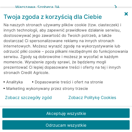
Warszawa, Szobera 3A
Twoja zgoda z korzyścią dla Ciebie
Warszawa, Szolc-Rogozińskiego 1
Na naszych stronach używamy plików cookie (tzw. ciasteczek) i
innych technologii, aby zapewnić prawidłowe działanie serwisu,
dostosowywać jego zawartość do Twoich potrzeb, a także
Warszawa, Szpotańskiego 4
dostarczać Ci spersonalizowane reklamy na innych stronach
internetowych. Możesz wyrazić zgodę na wykorzystywanie lub
Warszawa, Szwedzka 43
odrzucić pliki cookie – poza plikami niezbędnymi do funkcjonowania
serwisu. Zgody są dobrowolne i możesz je wycofać w każdym
momencie. Wyrażenie zgody sprawi, że będziemy mogli
Warszawa, Tamka 16
prezentować Ci lepiej dopasowane treści i oferty na tej i innych
stronach Credit Agricole.
Warszawa, Tamka 16
Analityka
Dopasowanie treści i ofert na stronie
Marketing wykonywany przez strony trzecie
Warszawa, Targowa 10
Zobacz szczegóły zgód
Zobacz Politykę Cookies
Warszawa, Targowa 10
Akceptuję wszystkie
Warszawa, Targowa 72
Odrzucam wszystkie