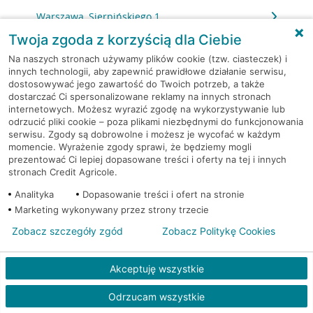
Warszawa, Sierpińskiego 1
Twoja zgoda z korzyścią dla Ciebie
Warszawa, Skarbka z Gór 116
Na naszych stronach używamy plików cookie (tzw. ciasteczek) i
innych technologii, aby zapewnić prawidłowe działanie serwisu,
dostosowywać jego zawartość do Twoich potrzeb, a także
Warszawa, Słomińskiego 7
dostarczać Ci spersonalizowane reklamy na innych stronach
internetowych. Możesz wyrazić zgodę na wykorzystywanie lub
Warszawa, Sokołowska 11
odrzucić pliki cookie – poza plikami niezbędnymi do funkcjonowania
serwisu. Zgody są dobrowolne i możesz je wycofać w każdym
momencie. Wyrażenie zgody sprawi, że będziemy mogli
Warszawa, Solec 32/34
prezentować Ci lepiej dopasowane treści i oferty na tej i innych
stronach Credit Agricole.
Warszawa, Solidarności 95
Analityka
Dopasowanie treści i ofert na stronie
Marketing wykonywany przez strony trzecie
Warszawa, Stalowa 60/64
Zobacz szczegóły zgód
Zobacz Politykę Cookies
Warszawa, Stawki 6.
Akceptuję wszystkie
Warszawa, Strażacka 104
Odrzucam wszystkie