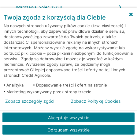
Warszawa, Solec 32/34
Twoja zgoda z korzyścią dla Ciebie
Warszawa, Solidarności 95
Na naszych stronach używamy plików cookie (tzw. ciasteczek) i
innych technologii, aby zapewnić prawidłowe działanie serwisu,
dostosowywać jego zawartość do Twoich potrzeb, a także
Warszawa, Stalowa 60/64
dostarczać Ci spersonalizowane reklamy na innych stronach
internetowych. Możesz wyrazić zgodę na wykorzystywanie lub
Warszawa, Stawki 6.
odrzucić pliki cookie – poza plikami niezbędnymi do funkcjonowania
serwisu. Zgody są dobrowolne i możesz je wycofać w każdym
momencie. Wyrażenie zgody sprawi, że będziemy mogli
Warszawa, Strażacka 104
prezentować Ci lepiej dopasowane treści i oferty na tej i innych
stronach Credit Agricole.
Warszawa, Światowida 17
Analityka
Dopasowanie treści i ofert na stronie
Marketing wykonywany przez strony trzecie
Warszawa, Światowida 17
Zobacz szczegóły zgód
Zobacz Politykę Cookies
Warszawa, Światowida 17
Akceptuję wszystkie
Warszawa, Światowida 18
Odrzucam wszystkie