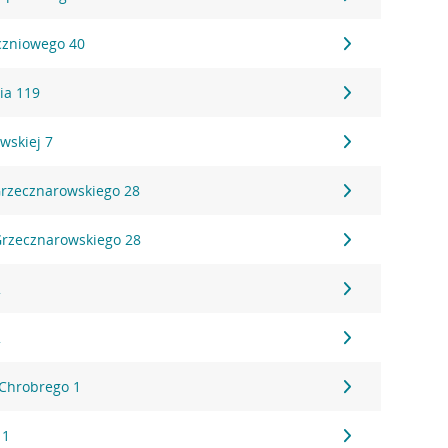
yczniowego 40
bia 119
wskiej 7
Grzecznarowskiego 28
 Grzecznarowskiego 28
2
2
Chrobrego 1
 1