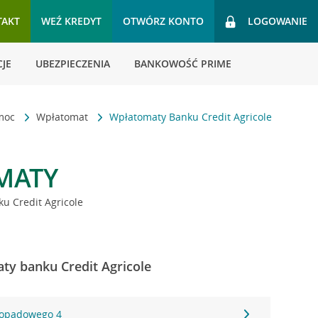
TAKT
WEŹ KREDYT
OTWÓRZ KONTO
LOGOWANIE
JE
UBEZPIECZENIA
BANKOWOŚĆ PRIME
omoc
Wpłatomat
Wpłatomaty Banku Credit Agricole
MATY
u Credit Agricole
ty banku Credit Agricole
stopadowego 4