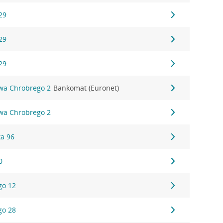
29
29
29
awa Chrobrego 2
Bankomat (Euronet)
awa Chrobrego 2
a 96
0
go 12
go 28