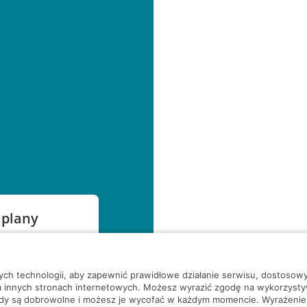
 plany
szą czekać!
nych technologii, aby zapewnić prawidłowe działanie serwisu, dostoso
a innych stronach internetowych. Możesz wyrazić zgodę na wykorzystywa
ody są dobrowolne i możesz je wycofać w każdym momencie. Wyrażenie