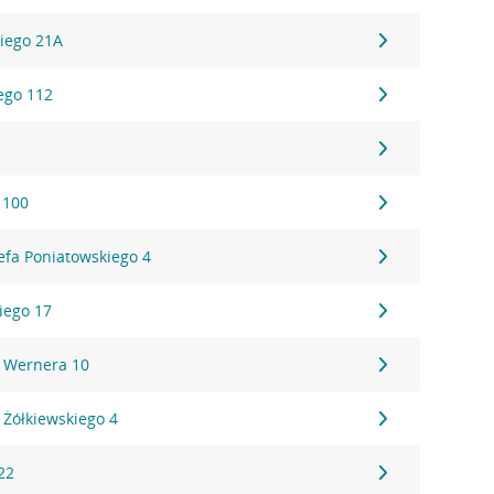
iego 21A
ego 112
9
 100
efa Poniatowskiego 4
iego 17
 Wernera 10
 Żółkiewskiego 4
22