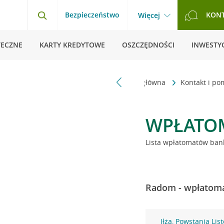
Bezpieczeństwo
KON
Więcej
TECZNE
KARTY KREDYTOWE
OSZCZĘDNOŚCI
INWESTYC
Strona główna
Kontakt i p
WPŁATO
Lista wpłatomatów bank
Radom - wpłatoma
Iłża, Powstania Li