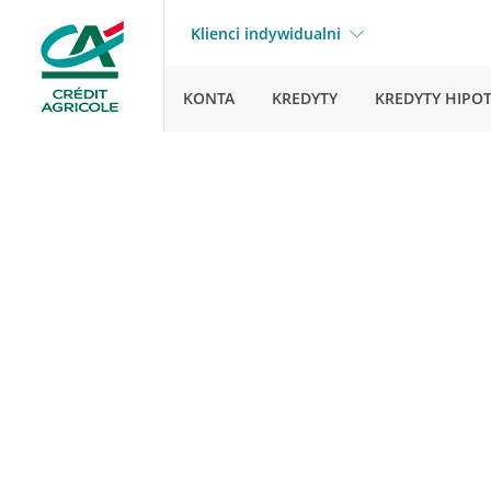
Klienci indywidualni
KONTA
KREDYTY
KREDYTY HIPO