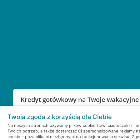
Kredyt gotówkowy na Twoje wakacyjne
Weź kredyt na to co ważne. Twoje marzenia nie mu
Twoja zgoda z korzyścią dla Ciebie
RRSO: 9,6%
Na naszych stronach używamy plików cookie (tzw. ciasteczek) i in
Twoich potrzeb, a także dostarczać Ci spersonalizowane reklamy n
WEŹ KREDYT
NOTA PRAWNA
cookie – poza plikami niezbędnymi do funkcjonowania serwisu. Zg