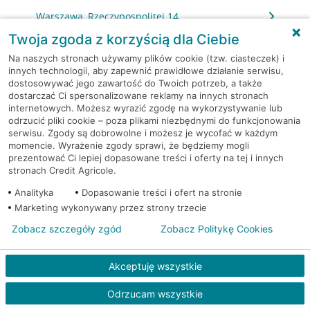
Warszawa, Rzeczypospolitej 14
Twoja zgoda z korzyścią dla Ciebie
Warszawa, Sierpińskiego 1
Na naszych stronach używamy plików cookie (tzw. ciasteczek) i
innych technologii, aby zapewnić prawidłowe działanie serwisu,
dostosowywać jego zawartość do Twoich potrzeb, a także
Warszawa, Skarbka z Gór 116
dostarczać Ci spersonalizowane reklamy na innych stronach
internetowych. Możesz wyrazić zgodę na wykorzystywanie lub
Warszawa, Słomińskiego 7
odrzucić pliki cookie – poza plikami niezbędnymi do funkcjonowania
serwisu. Zgody są dobrowolne i możesz je wycofać w każdym
momencie. Wyrażenie zgody sprawi, że będziemy mogli
Warszawa, Sokołowska 11
prezentować Ci lepiej dopasowane treści i oferty na tej i innych
stronach Credit Agricole.
Warszawa, Solec 32/34
Analityka
Dopasowanie treści i ofert na stronie
Marketing wykonywany przez strony trzecie
Warszawa, Solidarności 95
Zobacz szczegóły zgód
Zobacz Politykę Cookies
Warszawa, Stalowa 60/64
Akceptuję wszystkie
Warszawa, Stawki 6.
Odrzucam wszystkie