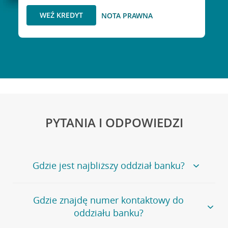
WEŹ KREDYT
NOTA PRAWNA
PYTANIA I ODPOWIEDZI
Gdzie jest najbliższy oddział banku?
Jeśli szukasz oddziału naszego banku, zapraszamy na
Gdzie znajdę numer kontaktowy do
stronę
Placówki i bankomaty
, na której znajduje się
oddziału banku?
wygodna wyszukiwarka.