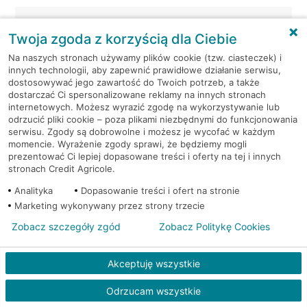
Warszawa, ul. Grochowska 249/251
Twoja zgoda z korzyścią dla Ciebie
Warszawa, ul. Grochowska 249/251
Na naszych stronach używamy plików cookie (tzw. ciasteczek) i
innych technologii, aby zapewnić prawidłowe działanie serwisu,
dostosowywać jego zawartość do Twoich potrzeb, a także
Warszawa, ul. Grójecka 53/57
dostarczać Ci spersonalizowane reklamy na innych stronach
internetowych. Możesz wyrazić zgodę na wykorzystywanie lub
odrzucić pliki cookie – poza plikami niezbędnymi do funkcjonowania
Warszawa, ul. Grójecka 53/57
serwisu. Zgody są dobrowolne i możesz je wycofać w każdym
momencie. Wyrażenie zgody sprawi, że będziemy mogli
prezentować Ci lepiej dopasowane treści i oferty na tej i innych
Warszawa, ul. Hanki Czaki 2
stronach Credit Agricole.
Analityka
Warszawa, ul. Hanki Czaki 2
Dopasowanie treści i ofert na stronie
Marketing wykonywany przez strony trzecie
Warszawa, ul. Książkowa 9F/1
Zobacz szczegóły zgód
Zobacz Politykę Cookies
Warszawa, ul. Książkowa 9F/1
Akceptuję wszystkie
Odrzucam wszystkie
Warszawa, ul. Malborska 1