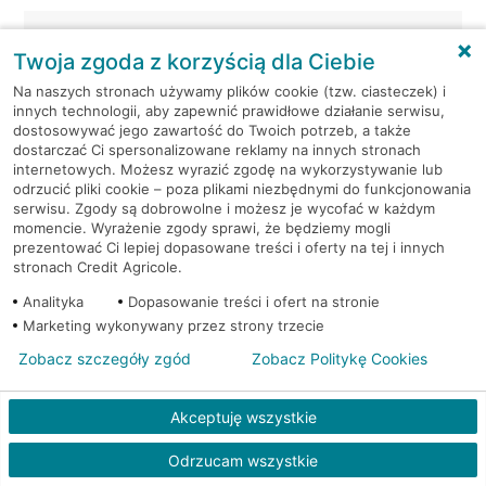
Warszawa, ul. Grochowska 249/251
Twoja zgoda z korzyścią dla Ciebie
Warszawa, ul. Grójecka 53/57
Na naszych stronach używamy plików cookie (tzw. ciasteczek) i
innych technologii, aby zapewnić prawidłowe działanie serwisu,
dostosowywać jego zawartość do Twoich potrzeb, a także
Warszawa, ul. Grójecka 53/57
dostarczać Ci spersonalizowane reklamy na innych stronach
internetowych. Możesz wyrazić zgodę na wykorzystywanie lub
odrzucić pliki cookie – poza plikami niezbędnymi do funkcjonowania
Warszawa, ul. Hanki Czaki 2
serwisu. Zgody są dobrowolne i możesz je wycofać w każdym
momencie. Wyrażenie zgody sprawi, że będziemy mogli
prezentować Ci lepiej dopasowane treści i oferty na tej i innych
Warszawa, ul. Hanki Czaki 2
stronach Credit Agricole.
Analityka
Warszawa, ul. Książkowa 9F/1
Dopasowanie treści i ofert na stronie
Marketing wykonywany przez strony trzecie
Warszawa, ul. Książkowa 9F/1
Zobacz szczegóły zgód
Zobacz Politykę Cookies
Warszawa, ul. Malborska 1
Akceptuję wszystkie
Odrzucam wszystkie
Warszawa, ul. Malborska 1