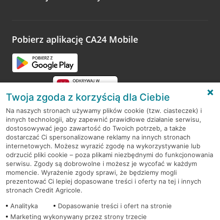
Wystarczy przejść na stronę
Oceń wizytę
, wyszukać
odwiedzoną placówkę i wypełnić formularz w ramach
platformy Profil Firmy w Google. Dziękujemy za wszystkie
opinie.
Pobierz aplikację CA24 Mobile
Przejdź do pytania
Twoja zgoda z korzyścią dla Ciebie
Na naszych stronach używamy plików cookie (tzw. ciasteczek) i
innych technologii, aby zapewnić prawidłowe działanie serwisu,
RODO
dostosowywać jego zawartość do Twoich potrzeb, a także
dostarczać Ci spersonalizowane reklamy na innych stronach
Regulamin serwisu
internetowych. Możesz wyrazić zgodę na wykorzystywanie lub
odrzucić pliki cookie – poza plikami niezbędnymi do funkcjonowania
Mapa serwisu
serwisu. Zgody są dobrowolne i możesz je wycofać w każdym
momencie. Wyrażenie zgody sprawi, że będziemy mogli
Polityka
Cookies
prezentować Ci lepiej dopasowane treści i oferty na tej i innych
stronach Credit Agricole.
Polityka prywatności
Analityka
Dopasowanie treści i ofert na stronie
Marketing wykonywany przez strony trzecie