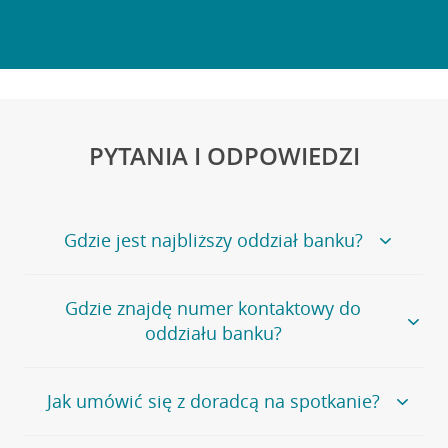
PYTANIA I ODPOWIEDZI
Gdzie jest najbliższy oddział banku?
Jeśli szukasz oddziału naszego banku, zapraszamy na
Gdzie znajdę numer kontaktowy do
stronę
Placówki i bankomaty
, na której znajduje się
oddziału banku?
wygodna wyszukiwarka.
Alternatywnie, możesz skorzystać z pełnej
listy naszych
oddziałów
.
Bank Credit Agricole nie udostępnia ogólnego numeru
Jak umówić się z doradcą na spotkanie?
telefonu do placówki bankowej.
Przejdź do pytania
Polecamy skorzystanie z możliwości wcześniejszego