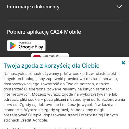
Informacje i dokumenty
Zachęcamy do podzielenia się z nami opinią o wizycie.
Wystarczy przejść na stronę
Oceń wizytę
, wyszukać
odwiedzoną placówkę i wypełnić formularz w ramach
platformy Profil Firmy w Google. Dziękujemy za wszystkie
opinie.
Pobierz aplikację CA24 Mobile
Przejdź do pytania
Twoja zgoda z korzyścią dla Ciebie
Na naszych stronach używamy plików cookie (tzw. ciasteczek) i
innych technologii, aby zapewnić prawidłowe działanie serwisu,
RODO
dostosowywać jego zawartość do Twoich potrzeb, a także
dostarczać Ci spersonalizowane reklamy na innych stronach
Regulamin serwisu
internetowych. Możesz wyrazić zgodę na wykorzystywanie lub
odrzucić pliki cookie – poza plikami niezbędnymi do funkcjonowania
Mapa serwisu
serwisu. Zgody są dobrowolne i możesz je wycofać w każdym
momencie. Wyrażenie zgody sprawi, że będziemy mogli
Polityka
Cookies
prezentować Ci lepiej dopasowane treści i oferty na tej i innych
stronach Credit Agricole.
Polityka prywatności