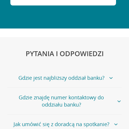
PYTANIA I ODPOWIEDZI
Gdzie jest najbliższy oddział banku?
Jeśli szukasz oddziału naszego banku, zapraszamy na
Gdzie znajdę numer kontaktowy do
stronę
Placówki i bankomaty
, na której znajduje się
oddziału banku?
wygodna wyszukiwarka.
Alternatywnie, możesz skorzystać z pełnej
listy naszych
oddziałów
.
Bank Credit Agricole nie udostępnia ogólnego numeru
Jak umówić się z doradcą na spotkanie?
telefonu do placówki bankowej.