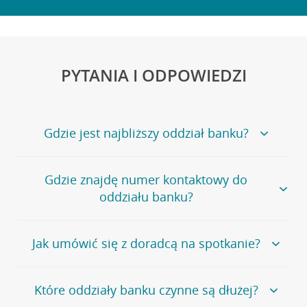
PYTANIA I ODPOWIEDZI
Gdzie jest najbliższy oddział banku?
Jeśli szukasz oddziału naszego banku, zapraszamy na
Gdzie znajdę numer kontaktowy do
stronę
Placówki i bankomaty
, na której znajduje się
oddziału banku?
wygodna wyszukiwarka.
Alternatywnie, możesz skorzystać z pełnej
listy naszych
oddziałów
.
Bank Credit Agricole nie udostępnia ogólnego numeru
Jak umówić się z doradcą na spotkanie?
telefonu do placówki bankowej.
Przejdź do pytania
Polecamy skorzystanie z możliwości wcześniejszego
Jeśli jesteś już
naszym
umówienia się z doradcą w placówce bankowej
.
Które oddziały banku czynne są dłużej?
klientem
możesz
samodzielnie
umówić się na spotkanie z