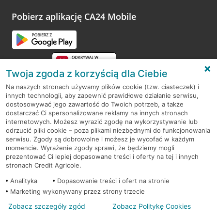
platformy Profil Firmy w Google. Dziękujemy za wszystkie
opinie.
Pobierz aplikację CA24 Mobile
Przejdź do pytania
Twoja zgoda z korzyścią dla Ciebie
Na naszych stronach używamy plików cookie (tzw. ciasteczek) i
innych technologii, aby zapewnić prawidłowe działanie serwisu,
RODO
dostosowywać jego zawartość do Twoich potrzeb, a także
dostarczać Ci spersonalizowane reklamy na innych stronach
Regulamin serwisu
internetowych. Możesz wyrazić zgodę na wykorzystywanie lub
odrzucić pliki cookie – poza plikami niezbędnymi do funkcjonowania
Mapa serwisu
serwisu. Zgody są dobrowolne i możesz je wycofać w każdym
momencie. Wyrażenie zgody sprawi, że będziemy mogli
Polityka
Cookies
prezentować Ci lepiej dopasowane treści i oferty na tej i innych
stronach Credit Agricole.
Polityka prywatności
Analityka
Dopasowanie treści i ofert na stronie
Marketing wykonywany przez strony trzecie
Zobacz szczegóły zgód
Zobacz Politykę Cookies
© 2026 Credit Agricole Bank Polska S.A. Wszelkie prawa zastrzeżone