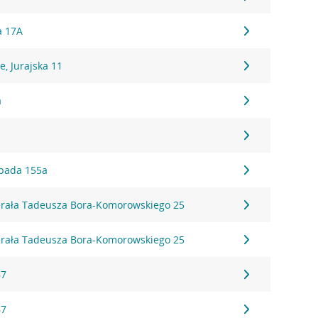
a 17A
, Jurajska 11
a
topada 155a
erała Tadeusza Bora-Komorowskiego 25
erała Tadeusza Bora-Komorowskiego 25
67
67