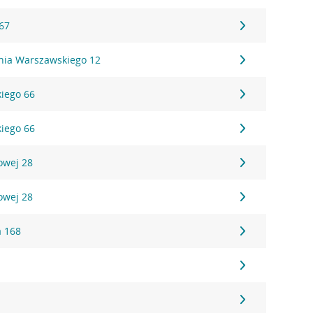
 67
ania Warszawskiego 12
kiego 66
kiego 66
owej 28
owej 28
a 168