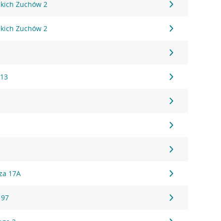
kich Zuchów 2
kich Zuchów 2
 13
za 17A
 97