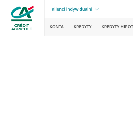
Klienci indywidualni
KONTA
KREDYTY
KREDYTY HIPO