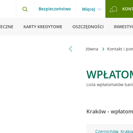
Bezpieczeństwo
KON
Więcej
TECZNE
KARTY KREDYTOWE
OSZCZĘDNOŚCI
INWESTYC
Strona główna
Kontakt i p
WPŁATO
Lista wpłatomatów bank
Kraków - wpłatoma
Czernichów, Krako