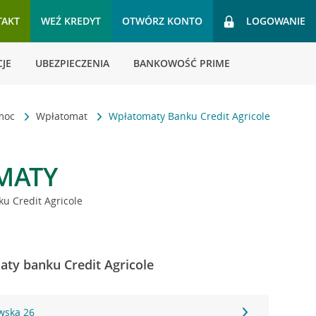
TAKT
WEŹ KREDYT
OTWÓRZ KONTO
LOGOWANIE
JE
UBEZPIECZENIA
BANKOWOŚĆ PRIME
omoc
Wpłatomat
Wpłatomaty Banku Credit Agricole
MATY
u Credit Agricole
ty banku Credit Agricole
wska 26