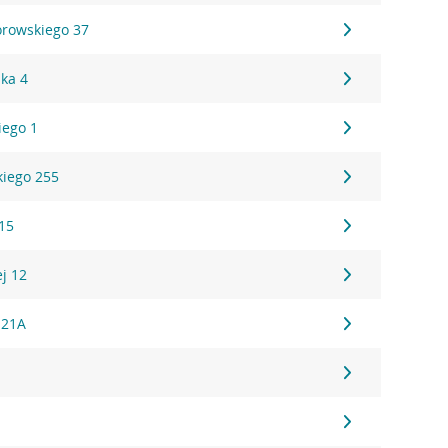
rowskiego 37
ska 4
iego 1
iego 255
15
ej 12
 21A