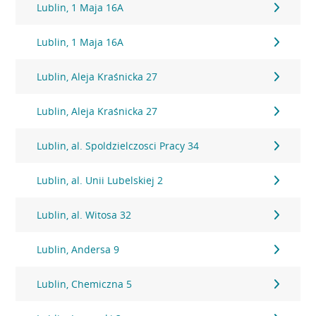
Lublin, 1 Maja 16A
Lublin, 1 Maja 16A
Lublin, Aleja Kraśnicka 27
Lublin, Aleja Kraśnicka 27
Lublin, al. Spoldzielczosci Pracy 34
Lublin, al. Unii Lubelskiej 2
Lublin, al. Witosa 32
Lublin, Andersa 9
Lublin, Chemiczna 5