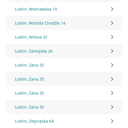
Lublin, Wieniawska 10
Lublin, Witolda Chodźki 14
Lublin, Witosa 32
Lublin, Zamojska 26
Lublin, Zana 35
Lublin, Zana 35
Lublin, Zana 35
Lublin, Zana 35
Lublin, Zwycięska 6A