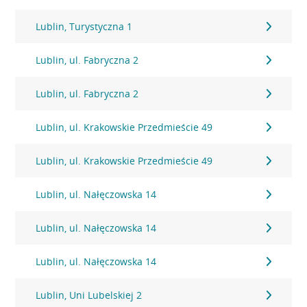
Lublin, Turystyczna 1
Lublin, ul. Fabryczna 2
Lublin, ul. Fabryczna 2
Lublin, ul. Krakowskie Przedmieście 49
Lublin, ul. Krakowskie Przedmieście 49
Lublin, ul. Nałęczowska 14
Lublin, ul. Nałęczowska 14
Lublin, ul. Nałęczowska 14
Lublin, Uni Lubelskiej 2