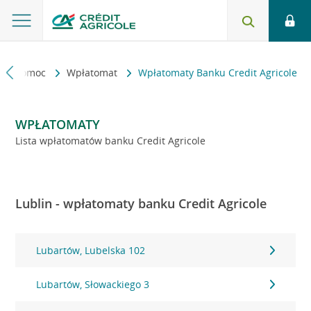
kt i pomoc
Wpłatomat
Wpłatomaty Banku Credit Agricole
WPŁATOMATY
Lista wpłatomatów banku Credit Agricole
Lublin - wpłatomaty banku Credit Agricole
Lubartów, Lubelska 102
Lubartów, Słowackiego 3