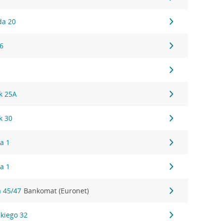
da 20
6
k 25A
k 30
ka 1
ka 1
a 45/47
Bankomat (Euronet)
kiego 32