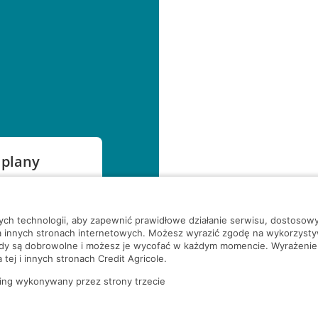
 plany
szą czekać!
nych technologii, aby zapewnić prawidłowe działanie serwisu, dostoso
a innych stronach internetowych. Możesz wyrazić zgodę na wykorzystywa
ody są dobrowolne i możesz je wycofać w każdym momencie. Wyrażenie
tej i innych stronach Credit Agricole.
ing wykonywany przez strony trzecie