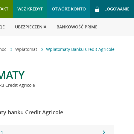
TAKT
WEŹ KREDYT
OTWÓRZ KONTO
LOGOWANIE
JE
UBEZPIECZENIA
BANKOWOŚĆ PRIME
omoc
Wpłatomat
Wpłatomaty Banku Credit Agricole
MATY
u Credit Agricole
ty banku Credit Agricole
 1