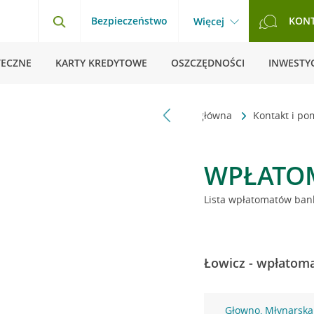
Bezpieczeństwo
KON
Więcej
TECZNE
KARTY KREDYTOWE
OSZCZĘDNOŚCI
INWESTYC
Strona główna
Kontakt i p
WPŁATO
Lista wpłatomatów bank
Łowicz - wpłatoma
Głowno, Młynarska