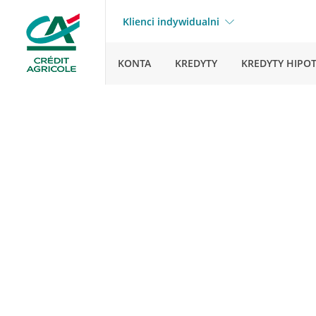
Klienci indywidualni
KONTA
KREDYTY
KREDYTY HIPO