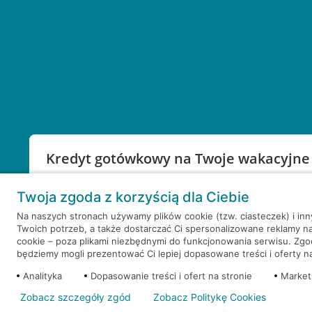
Kredyt gotówkowy na Twoje wakacyjne
Weź kredyt na to co ważne. Twoje marzenia nie mu
Twoja zgoda z korzyścią dla Ciebie
RRSO: 9,6%
Na naszych stronach używamy plików cookie (tzw. ciasteczek) i in
Twoich potrzeb, a także dostarczać Ci spersonalizowane reklamy n
WEŹ KREDYT
NOTA PRAWNA
cookie – poza plikami niezbędnymi do funkcjonowania serwisu. Zg
będziemy mogli prezentować Ci lepiej dopasowane treści i oferty na 
Analityka
Dopasowanie treści i ofert na stronie
Market
Zobacz szczegóły zgód
Zobacz Politykę Cookies