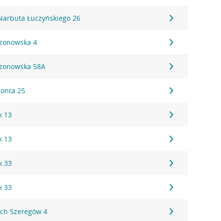
.Narbuta Łuczyńskiego 26
czonowska 4
czonowska 58A
monta 25
k 13
k 13
k 33
k 33
ych Szeregów 4