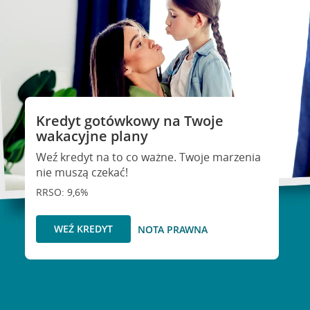
Kredyt gotówkowy na Twoje
wakacyjne plany
Weź kredyt na to co ważne. Twoje marzenia
nie muszą czekać!
RRSO: 9,6%
WEŹ KREDYT
NOTA PRAWNA