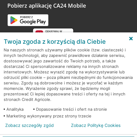
opinie.
Pobierz aplikację CA24 Mobile
Przejdź do pytania
Twoja zgoda z korzyścią dla Ciebie
Na naszych stronach używamy plików cookie (tzw. ciasteczek) i
innych technologii, aby zapewnić prawidłowe działanie serwisu,
RODO
dostosowywać jego zawartość do Twoich potrzeb, a także
dostarczać Ci spersonalizowane reklamy na innych stronach
Regulamin serwisu
internetowych. Możesz wyrazić zgodę na wykorzystywanie lub
odrzucić pliki cookie – poza plikami niezbędnymi do funkcjonowania
Mapa serwisu
serwisu. Zgody są dobrowolne i możesz je wycofać w każdym
momencie. Wyrażenie zgody sprawi, że będziemy mogli
Polityka
Cookies
prezentować Ci lepiej dopasowane treści i oferty na tej i innych
stronach Credit Agricole.
Polityka prywatności
Analityka
Dopasowanie treści i ofert na stronie
Marketing wykonywany przez strony trzecie
Zobacz szczegóły zgód
Zobacz Politykę Cookies
© 2026 Credit Agricole Bank Polska S.A. Wszelkie prawa zastrzeżone