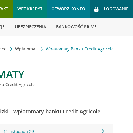
TAKT
WEŹ KREDYT
OTWÓRZ KONTO
LOGOWANIE
JE
UBEZPIECZENIA
BANKOWOŚĆ PRIME
omoc
Wpłatomat
Wpłatomaty Banku Credit Agricole
MATY
u Credit Agricole
ki - wpłatomaty banku Credit Agricole
, 11 listopada 29