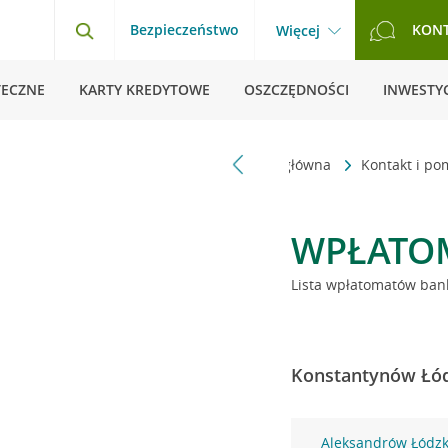
Bezpieczeństwo
KON
Więcej
TECZNE
KARTY KREDYTOWE
OSZCZĘDNOŚCI
INWESTYC
Strona główna
Kontakt i p
WPŁATO
Lista wpłatomatów bank
Konstantynów Łódz
Aleksandrów Łódzki