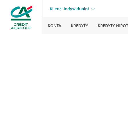
Klienci indywidualni
KONTA
KREDYTY
KREDYTY HIPO