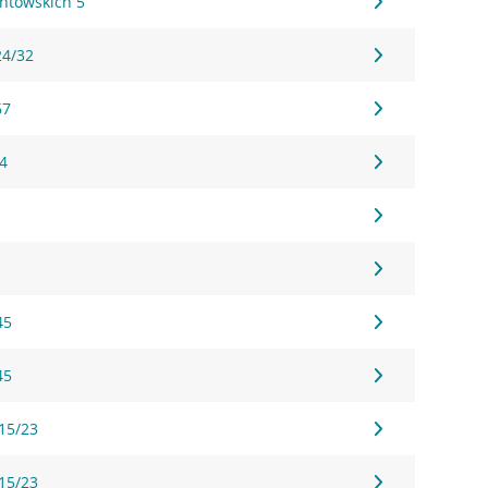
ontowskich 5
24/32
67
54
45
45
 15/23
 15/23