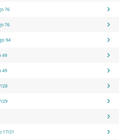
go 76
go 76
ego 94
o 49
o 49
7/28
7/29
o 17/21