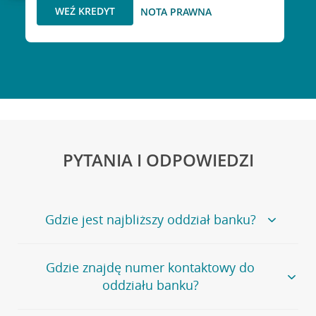
WEŹ KREDYT
NOTA PRAWNA
PYTANIA I ODPOWIEDZI
Gdzie jest najbliższy oddział banku?
Jeśli szukasz oddziału naszego banku, zapraszamy na
Gdzie znajdę numer kontaktowy do
stronę
Placówki i bankomaty
, na której znajduje się
oddziału banku?
wygodna wyszukiwarka.
Alternatywnie, możesz skorzystać z pełnej
listy naszych