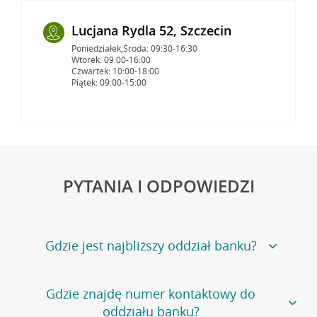
Lucjana Rydla 52, Szczecin
Poniedziałek,Środa: 09:30-16:30
Wtorek: 09:00-16:00
Czwartek: 10:00-18:00
Piątek: 09:00-15:00
PYTANIA I ODPOWIEDZI
Gdzie jest najbliższy oddział banku?
Jeśli szukasz oddziału naszego banku, zapraszamy na
Gdzie znajdę numer kontaktowy do
stronę
Placówki i bankomaty
, na której znajduje się
oddziału banku?
wygodna wyszukiwarka.