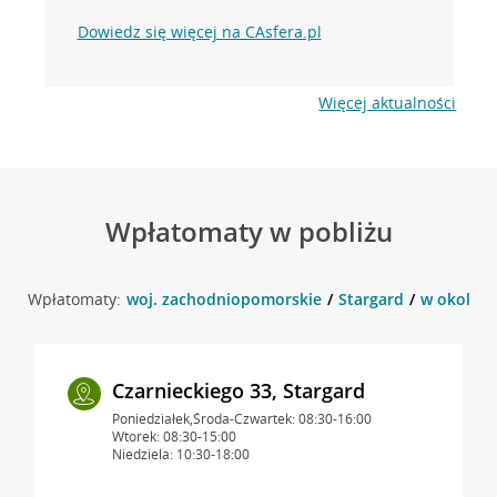
Dowiedz się więcej na CAsfera.pl
Więcej aktualności
Wpłatomaty w pobliżu
Wpłatomaty:
woj. zachodniopomorskie
Stargard
w okolicy
Czarnieckiego 33, Stargard
Poniedziałek,Środa-Czwartek: 08:30-16:00
Wtorek: 08:30-15:00
Niedziela: 10:30-18:00