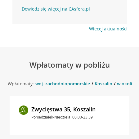
Dowiedz się więcej na CAsfera.pl
Więcej aktualności
Wpłatomaty w pobliżu
Wpłatomaty:
woj. zachodniopomorskie
Koszalin
w okolicy 
Zwycięstwa 35, Koszalin
Poniedziałek-Niedziela: 00:00-23:59