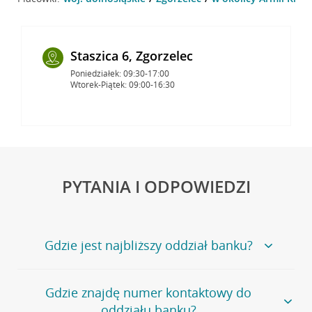
Staszica 6, Zgorzelec
Poniedziałek: 09:30-17:00
Wtorek-Piątek: 09:00-16:30
PYTANIA I ODPOWIEDZI
Gdzie jest najbliższy oddział banku?
Jeśli szukasz oddziału naszego banku, zapraszamy na
Gdzie znajdę numer kontaktowy do
stronę
Placówki i bankomaty
, na której znajduje się
oddziału banku?