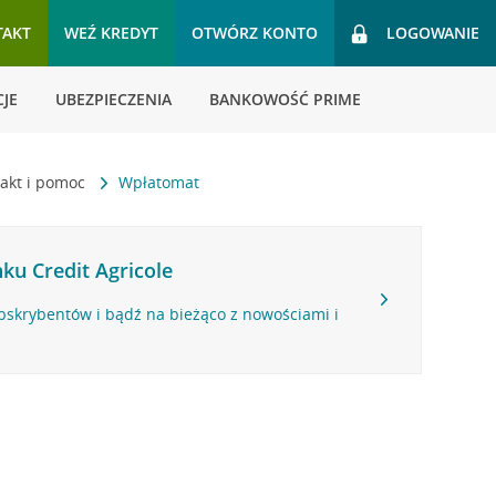
TAKT
WEŹ KREDYT
OTWÓRZ KONTO
LOGOWANIE
JE
UBEZPIECZENIA
BANKOWOŚĆ PRIME
akt i pomoc
Wpłatomat
ku Credit Agricole
bskrybentów i bądź na bieżąco z nowościami i