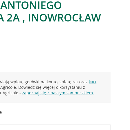
 ANTONIEGO
A 2A , INOWROCŁAW
iają wpłatę gotówki na konto, spłatę rat oraz
kart
Agricole. Dowiedz się więcej o korzystaniu z
 Agricole -
zapoznaj się z naszym samouczkiem.
e