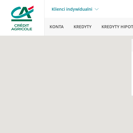
Klienci indywidualni
KONTA
KREDYTY
KREDYTY HIPO