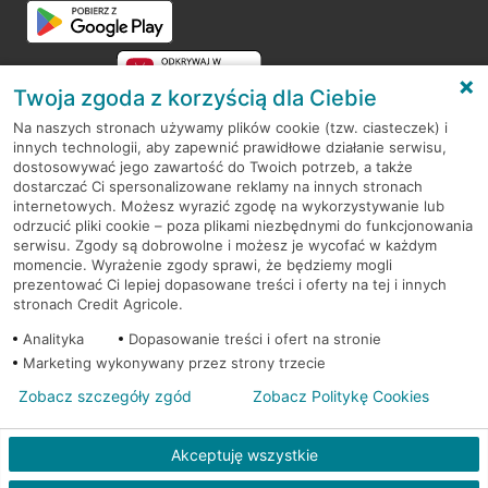
Twoja zgoda z korzyścią dla Ciebie
Na naszych stronach używamy plików cookie (tzw. ciasteczek) i
innych technologii, aby zapewnić prawidłowe działanie serwisu,
RODO
dostosowywać jego zawartość do Twoich potrzeb, a także
dostarczać Ci spersonalizowane reklamy na innych stronach
Regulamin serwisu
internetowych. Możesz wyrazić zgodę na wykorzystywanie lub
odrzucić pliki cookie – poza plikami niezbędnymi do funkcjonowania
Mapa serwisu
serwisu. Zgody są dobrowolne i możesz je wycofać w każdym
momencie. Wyrażenie zgody sprawi, że będziemy mogli
Polityka
Cookies
prezentować Ci lepiej dopasowane treści i oferty na tej i innych
stronach Credit Agricole.
Polityka prywatności
Analityka
Dopasowanie treści i ofert na stronie
Marketing wykonywany przez strony trzecie
Zobacz szczegóły zgód
Zobacz Politykę Cookies
© 2026 Credit Agricole Bank Polska S.A. Wszelkie prawa zastrzeżone
Akceptuję wszystkie