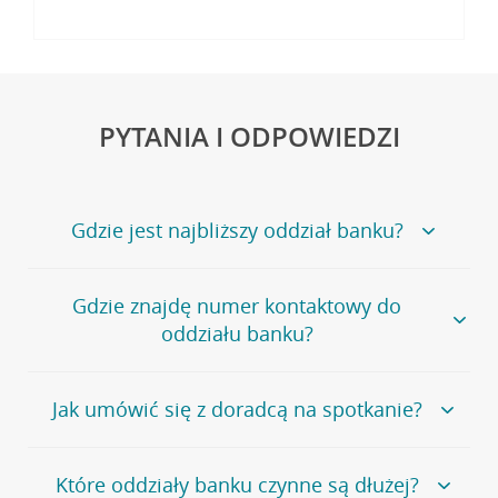
PYTANIA I ODPOWIEDZI
Gdzie jest najbliższy oddział banku?
Jeśli szukasz oddziału naszego banku, zapraszamy na
Gdzie znajdę numer kontaktowy do
stronę
Placówki i bankomaty
, na której znajduje się
oddziału banku?
wygodna wyszukiwarka.
Alternatywnie, możesz skorzystać z pełnej
listy naszych
oddziałów
.
Bank Credit Agricole nie udostępnia ogólnego numeru
Jak umówić się z doradcą na spotkanie?
telefonu do placówki bankowej.
Przejdź do pytania
Polecamy skorzystanie z możliwości wcześniejszego
Jeśli jesteś już
naszym
umówienia się z doradcą w placówce bankowej
.
Które oddziały banku czynne są dłużej?
klientem
możesz
samodzielnie
umówić się na spotkanie z