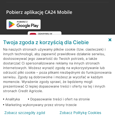
odwiedzoną placówkę i wypełnić formularz w ramach
platformy Profil Firmy w Google. Dziękujemy za wszystkie
opinie.
Pobierz aplikację CA24 Mobile
Przejdź do pytania
Twoja zgoda z korzyścią dla Ciebie
Na naszych stronach używamy plików cookie (tzw. ciasteczek) i
innych technologii, aby zapewnić prawidłowe działanie serwisu,
RODO
dostosowywać jego zawartość do Twoich potrzeb, a także
dostarczać Ci spersonalizowane reklamy na innych stronach
Regulamin serwisu
internetowych. Możesz wyrazić zgodę na wykorzystywanie lub
odrzucić pliki cookie – poza plikami niezbędnymi do funkcjonowania
Mapa serwisu
serwisu. Zgody są dobrowolne i możesz je wycofać w każdym
momencie. Wyrażenie zgody sprawi, że będziemy mogli
Polityka
Cookies
prezentować Ci lepiej dopasowane treści i oferty na tej i innych
stronach Credit Agricole.
Polityka prywatności
Analityka
Dopasowanie treści i ofert na stronie
Marketing wykonywany przez strony trzecie
Zobacz szczegóły zgód
Zobacz Politykę Cookies
© 2026 Credit Agricole Bank Polska S.A. Wszelkie prawa zastrzeżone