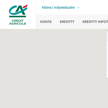
Klienci indywidualni
KONTA
KREDYTY
KREDYTY HIPO