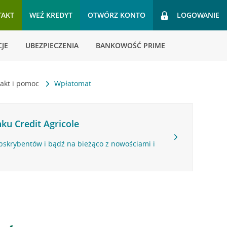
TAKT
WEŹ KREDYT
OTWÓRZ KONTO
LOGOWANIE
JE
UBEZPIECZENIA
BANKOWOŚĆ PRIME
akt i pomoc
Wpłatomat
ku Credit Agricole
bskrybentów i bądź na bieżąco z nowościami i