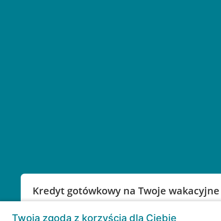
Kredyt gotówkowy na Twoje wakacyjne
Weź kredyt na to co ważne. Twoje marzenia nie mu
Twoja zgoda z korzyścią dla Ciebie
RRSO: 9,6%