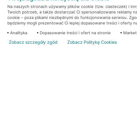
Na naszych stronach używamy plików cookie (tzw. ciasteczek) i in
Twoich potrzeb, a także dostarczać Ci spersonalizowane reklamy n
WEŹ KREDYT
NOTA PRAWNA
cookie – poza plikami niezbędnymi do funkcjonowania serwisu. Zg
będziemy mogli prezentować Ci lepiej dopasowane treści i oferty na 
Analityka
Dopasowanie treści i ofert na stronie
Market
Zobacz szczegóły zgód
Zobacz Politykę Cookies