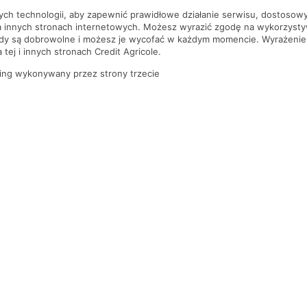
nych technologii, aby zapewnić prawidłowe działanie serwisu, dostoso
a innych stronach internetowych. Możesz wyrazić zgodę na wykorzystywa
ody są dobrowolne i możesz je wycofać w każdym momencie. Wyrażenie
tej i innych stronach Credit Agricole.
ing wykonywany przez strony trzecie
PYTANIA I ODPOWIEDZI