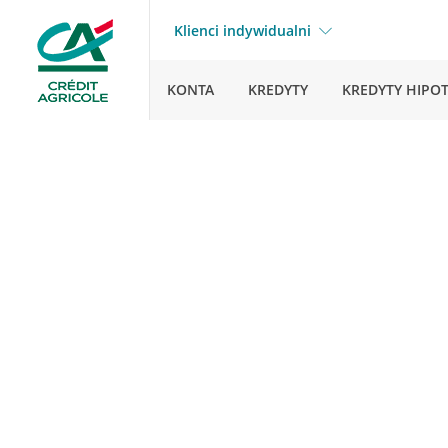
Klienci indywidualni
KONTA
KREDYTY
KREDYTY HIPO