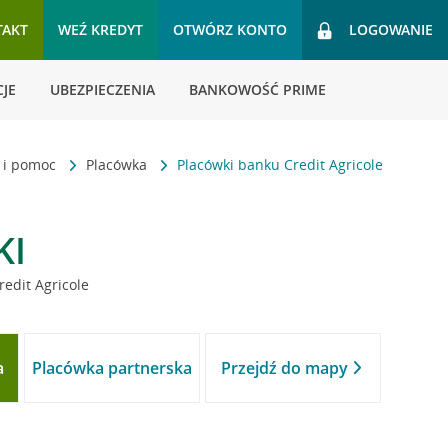
TAKT
WEŹ KREDYT
OTWÓRZ KONTO
LOGOWANIE
JE
UBEZPIECZENIA
BANKOWOŚĆ PRIME
t i pomoc
Placówka
Placówki banku Credit Agricole
KI
redit Agricole
a
Placówka partnerska
Przejdź do mapy