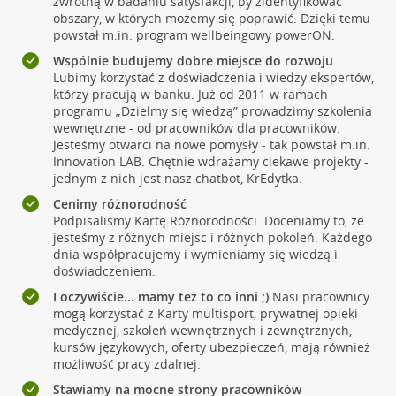
zwrotną w badaniu satysfakcji, by zidentyfikować
obszary, w których możemy się poprawić. Dzięki temu
powstał m.in. program wellbeingowy powerON.
Wspólnie budujemy dobre miejsce do rozwoju
Lubimy korzystać z doświadczenia i wiedzy ekspertów,
którzy pracują w banku. Już od 2011 w ramach
programu „Dzielmy się wiedzą” prowadzimy szkolenia
wewnętrzne - od pracowników dla pracowników.
Jesteśmy otwarci na nowe pomysły - tak powstał m.in.
Innovation LAB. Chętnie wdrażamy ciekawe projekty -
jednym z nich jest nasz chatbot, KrEdytka.
Cenimy różnorodność
Podpisaliśmy Kartę Różnorodności. Doceniamy to, że
jesteśmy z różnych miejsc i różnych pokoleń. Każdego
dnia współpracujemy i wymieniamy się wiedzą i
doświadczeniem.
I oczywiście... mamy też to co inni ;)
Nasi pracownicy
mogą korzystać z Karty multisport, prywatnej opieki
medycznej, szkoleń wewnętrznych i zewnętrznych,
kursów językowych, oferty ubezpieczeń, mają również
możliwość pracy zdalnej.
Stawiamy na mocne strony pracowników