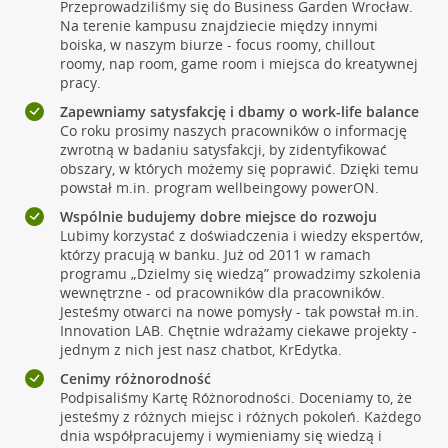
Przeprowadziliśmy się do Business Garden Wrocław.
Na terenie kampusu znajdziecie między innymi
boiska, w naszym biurze - focus roomy, chillout
roomy, nap room, game room i miejsca do kreatywnej
pracy.
Zapewniamy satysfakcję i dbamy o work-life balance
Co roku prosimy naszych pracowników o informację
zwrotną w badaniu satysfakcji, by zidentyfikować
obszary, w których możemy się poprawić. Dzięki temu
powstał m.in. program wellbeingowy powerON.
Wspólnie budujemy dobre miejsce do rozwoju
Lubimy korzystać z doświadczenia i wiedzy ekspertów,
którzy pracują w banku. Już od 2011 w ramach
programu „Dzielmy się wiedzą” prowadzimy szkolenia
wewnętrzne - od pracowników dla pracowników.
Jesteśmy otwarci na nowe pomysły - tak powstał m.in.
Innovation LAB. Chętnie wdrażamy ciekawe projekty -
jednym z nich jest nasz chatbot, KrEdytka.
Cenimy różnorodność
Podpisaliśmy Kartę Różnorodności. Doceniamy to, że
jesteśmy z różnych miejsc i różnych pokoleń. Każdego
dnia współpracujemy i wymieniamy się wiedzą i