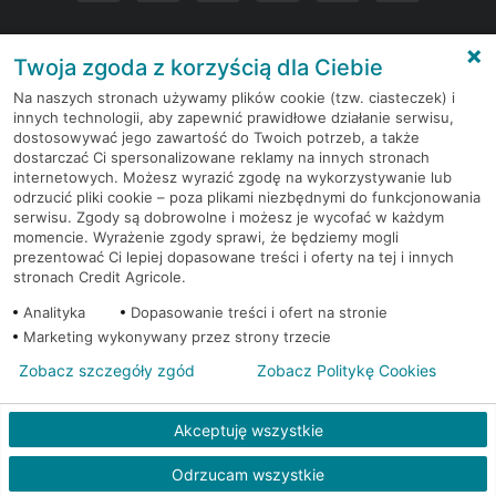
Twoja zgoda z korzyścią dla Ciebie
Napisz do nas
Na naszych stronach używamy plików cookie (tzw. ciasteczek) i
innych technologii, aby zapewnić prawidłowe działanie serwisu,
Dane adresowe
dostosowywać jego zawartość do Twoich potrzeb, a także
dostarczać Ci spersonalizowane reklamy na innych stronach
internetowych. Możesz wyrazić zgodę na wykorzystywanie lub
Regulamin serwisu
odrzucić pliki cookie – poza plikami niezbędnymi do funkcjonowania
serwisu. Zgody są dobrowolne i możesz je wycofać w każdym
momencie. Wyrażenie zgody sprawi, że będziemy mogli
Polityka plików
Cookies
prezentować Ci lepiej dopasowane treści i oferty na tej i innych
stronach Credit Agricole.
Polityka prywatności
Analityka
Dopasowanie treści i ofert na stronie
Marketing wykonywany przez strony trzecie
RODO
Zobacz szczegóły zgód
Zobacz Politykę Cookies
© 2026 Credit Agricole Bank Polska S.A. Wszelkie prawa zastrzeżone
Akceptuję wszystkie
Odrzucam wszystkie