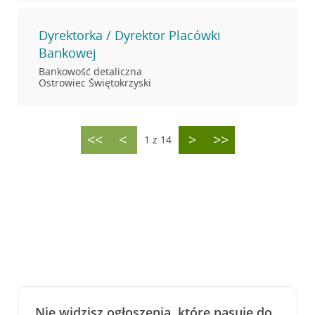
Dyrektorka / Dyrektor Placówki
Bankowej
Bankowość detaliczna
Ostrowiec Świętokrzyski
<<
<
>
>>
1 z 14
Nie widzisz ogłoszenia, które pasuje do