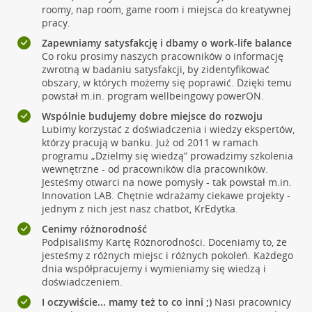
roomy, nap room, game room i miejsca do kreatywnej
pracy.
Zapewniamy satysfakcję i dbamy o work-life balance
Co roku prosimy naszych pracowników o informację
zwrotną w badaniu satysfakcji, by zidentyfikować
obszary, w których możemy się poprawić. Dzięki temu
powstał m.in. program wellbeingowy powerON.
Wspólnie budujemy dobre miejsce do rozwoju
Lubimy korzystać z doświadczenia i wiedzy ekspertów,
którzy pracują w banku. Już od 2011 w ramach
programu „Dzielmy się wiedzą” prowadzimy szkolenia
wewnętrzne - od pracowników dla pracowników.
Jesteśmy otwarci na nowe pomysły - tak powstał m.in.
Innovation LAB. Chętnie wdrażamy ciekawe projekty -
jednym z nich jest nasz chatbot, KrEdytka.
Cenimy różnorodność
Podpisaliśmy Kartę Różnorodności. Doceniamy to, że
jesteśmy z różnych miejsc i różnych pokoleń. Każdego
dnia współpracujemy i wymieniamy się wiedzą i
doświadczeniem.
I oczywiście... mamy też to co inni ;)
Nasi pracownicy