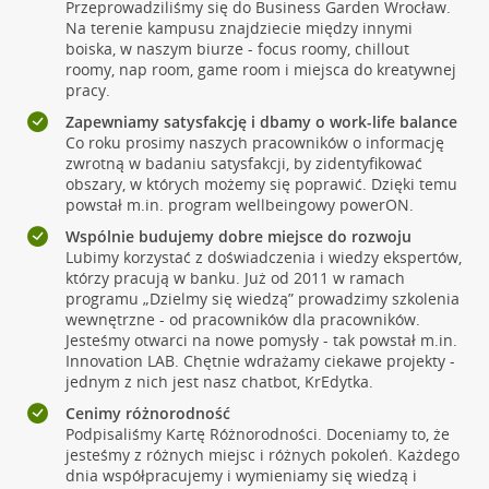
Przeprowadziliśmy się do Business Garden Wrocław.
Na terenie kampusu znajdziecie między innymi
boiska, w naszym biurze - focus roomy, chillout
roomy, nap room, game room i miejsca do kreatywnej
pracy.
Zapewniamy satysfakcję i dbamy o work-life balance
Co roku prosimy naszych pracowników o informację
zwrotną w badaniu satysfakcji, by zidentyfikować
obszary, w których możemy się poprawić. Dzięki temu
powstał m.in. program wellbeingowy powerON.
Wspólnie budujemy dobre miejsce do rozwoju
Lubimy korzystać z doświadczenia i wiedzy ekspertów,
którzy pracują w banku. Już od 2011 w ramach
programu „Dzielmy się wiedzą” prowadzimy szkolenia
wewnętrzne - od pracowników dla pracowników.
Jesteśmy otwarci na nowe pomysły - tak powstał m.in.
Innovation LAB. Chętnie wdrażamy ciekawe projekty -
jednym z nich jest nasz chatbot, KrEdytka.
Cenimy różnorodność
Podpisaliśmy Kartę Różnorodności. Doceniamy to, że
jesteśmy z różnych miejsc i różnych pokoleń. Każdego
dnia współpracujemy i wymieniamy się wiedzą i