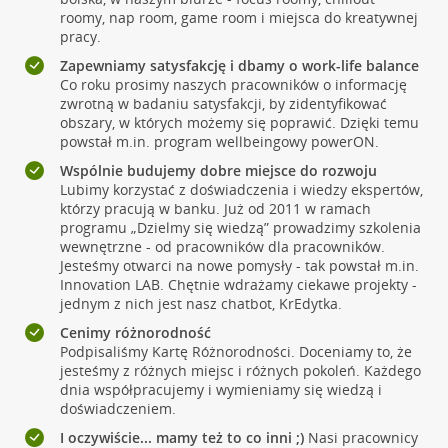
roomy, nap room, game room i miejsca do kreatywnej
pracy.
Zapewniamy satysfakcję i dbamy o work-life balance
Co roku prosimy naszych pracowników o informację
zwrotną w badaniu satysfakcji, by zidentyfikować
obszary, w których możemy się poprawić. Dzięki temu
powstał m.in. program wellbeingowy powerON.
Wspólnie budujemy dobre miejsce do rozwoju
Lubimy korzystać z doświadczenia i wiedzy ekspertów,
którzy pracują w banku. Już od 2011 w ramach
programu „Dzielmy się wiedzą” prowadzimy szkolenia
wewnętrzne - od pracowników dla pracowników.
Jesteśmy otwarci na nowe pomysły - tak powstał m.in.
Innovation LAB. Chętnie wdrażamy ciekawe projekty -
jednym z nich jest nasz chatbot, KrEdytka.
Cenimy różnorodność
Podpisaliśmy Kartę Różnorodności. Doceniamy to, że
jesteśmy z różnych miejsc i różnych pokoleń. Każdego
dnia współpracujemy i wymieniamy się wiedzą i
doświadczeniem.
I oczywiście... mamy też to co inni ;)
Nasi pracownicy