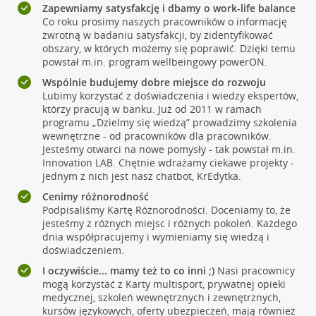
Zapewniamy satysfakcję i dbamy o work-life balance
Co roku prosimy naszych pracowników o informację
zwrotną w badaniu satysfakcji, by zidentyfikować
obszary, w których możemy się poprawić. Dzięki temu
powstał m.in. program wellbeingowy powerON.
Wspólnie budujemy dobre miejsce do rozwoju
Lubimy korzystać z doświadczenia i wiedzy ekspertów,
którzy pracują w banku. Już od 2011 w ramach
programu „Dzielmy się wiedzą” prowadzimy szkolenia
wewnętrzne - od pracowników dla pracowników.
Jesteśmy otwarci na nowe pomysły - tak powstał m.in.
Innovation LAB. Chętnie wdrażamy ciekawe projekty -
jednym z nich jest nasz chatbot, KrEdytka.
Cenimy różnorodność
Podpisaliśmy Kartę Różnorodności. Doceniamy to, że
jesteśmy z różnych miejsc i różnych pokoleń. Każdego
dnia współpracujemy i wymieniamy się wiedzą i
doświadczeniem.
I oczywiście... mamy też to co inni ;)
Nasi pracownicy
mogą korzystać z Karty multisport, prywatnej opieki
medycznej, szkoleń wewnętrznych i zewnętrznych,
kursów językowych, oferty ubezpieczeń, mają również